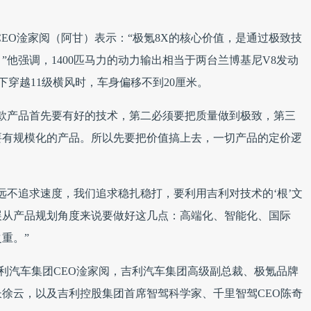
EO淦家阅（阿甘）表示：“极氪8X的核心价值，是通过极致技
他强调，1400匹马力的动力输出相当于两台兰博基尼V8发动
速下穿越11级横风时，车身偏移不到20厘米。
款产品首先要有好的技术，第二必须要把质量做到极致，第三
要有规模化的产品。所以先要把价值搞上去，一切产品的定价逻
远不追求速度，我们追求稳扎稳打，要利用吉利对技术的‘根’文
展从产品规划角度来说要做好这几点：高端化、智能化、国际
重。”
利汽车集团CEO淦家阅，吉利汽车集团高级副总裁、极氪品牌
徐云，以及吉利控股集团首席智驾科学家、千里智驾CEO陈奇