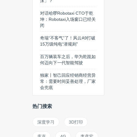
沫」？
对话哈啰Robotaxi CTO于乾
坤：Robotaxi入场窗口已经关
闭
奇瑞“不客气”了！风云A9打破
15万级纯电“潜规则”
百万辆装车之后，华为乾崑如
何迈向下一代智能驾驶
独家丨智己回应经销商经营异
常：需要时间妥善处理，厂家
会兜底
热门搜索
深度学习
3D打印
库克
4G
李彦宏