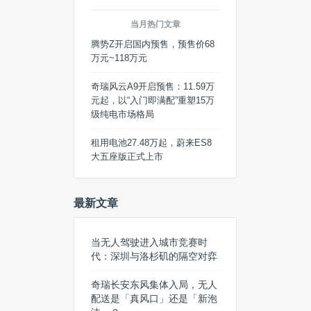
当月热门文章
腾势Z开启国内预售，预售价68
万元~118万元
奇瑞风云A9开启预售：11.59万
元起，以“入门即满配”重塑15万
级纯电市场格局
租用电池27.48万起，蔚来ES8
大五座版正式上市
最新文章
当无人驾驶进入城市竞赛时
代：深圳与洛杉矶的隔空对弈
奇瑞长安东风集体入局，无人
配送是「真风口」还是「新泡