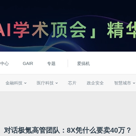
动中心
GAIR
专题
爱搞机
金融科技
医疗科技
芯片
政企安全
智慧城市
对话极氪高管团队：8X凭什么要卖40万？