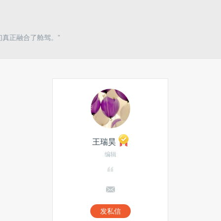
们真正融合了舱驾。”
王瑞昊
编辑
发私信