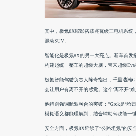
其中，极氪8X曜影搭载兆瓦级三电机系统，总
混动SUV。
智能化是极氪8X的另一大亮点。新车首发
构建起统一整车的超级大脑，带来超级Eva和
极氪智能驾驶负责人陈奇指出，千里浩瀚G-AS
会让用户有离不开的感觉。这个‘离不开’
他特别强调舱驾融合的突破：“Grok是‘
模糊语义都能理解到，结合辅助驾驶能一键
安全方面，极氪8X延续了“公路坦氪”的