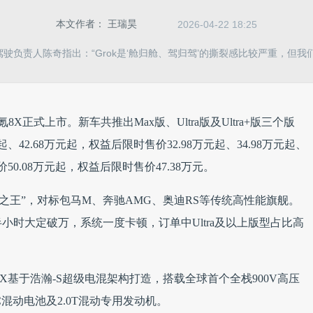
本文作者：
王瑞昊
2026-04-22 18:25
驶负责人陈奇指出：“Grok是‘舱归舱、驾归驾’的撕裂感比较严重，但我
X正式上市。新车共推出Max版、Ultra版及Ultra+版三个版
起、42.68万元起，权益后限时售价32.98万元起、34.98万元起、
50.08万元起，权益后限时售价47.38万元。
之王”，对标包马M、奔驰AMG、奥迪RS等传统高性能旗舰。
时大定破万，系统一度卡顿，订单中Ultra及以上版型占比高
X基于浩瀚-S超级电混架构打造，搭载全球首个全栈900V高压
混动电池及2.0T混动专用发动机。