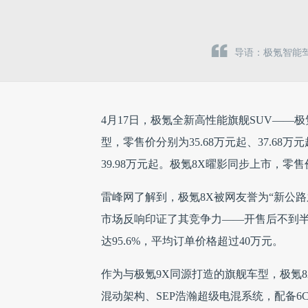
导语：极氪智能驾
4月17日，极氪全新高性能旗舰SUV——极氪8
型，零售价分别为35.68万元起、37.68万元
39.98万元起。极氪8X曜影同步上市，零售价
雷峰网了解到，极氪8X被网友誉为“新公路
市场反响印证了其竞争力——开售后不到半小
达95.6%，平均订单价格超过40万元。
作为与极氪9X同源打造的旗舰车型，极氪8
混动架构、SEP浩瀚超级电混系统，配备6C