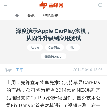
资讯
智能驾驶
首
深度演示Apple CarPlay实机，
页
从固件升级到应用测试
Apple
CarPlay
演示
雷
先锋Pioneer
峰
作者：
王平
2014/10/10 13:06
网
上周，先锋宣布将率先推出支持苹果CarPlay
的产品，公司将为所有2014款的NEX系列产
公
品推出支持CarPlay的升级固件。国外技术公
司Fix Denver首先对其进行了视频评测，在一