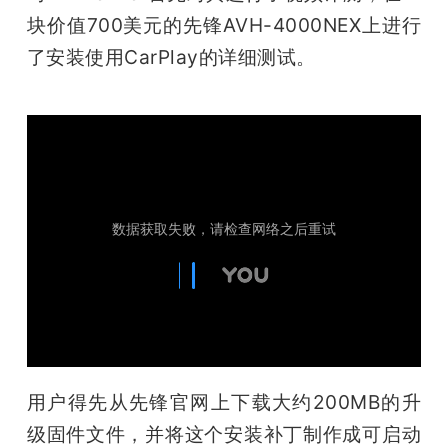
开
块价值700美元的先锋AVH-4000NEX上进行
了安装使用CarPlay的详细测试。
课
活
动
中
心
GAIR
用户得先从先锋官网上下载大约200MB的升
专
级固件文件，并将这个安装补丁制作成可启动