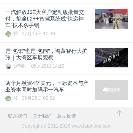
一汽解放J6E大客户定制版批量交
付，挚途L2++智驾系统成“快递神
车”技术杀手锏
於
07月16日 10:30
是“包馆”也是“包围”，鸿蒙智行大扩
张｜大湾区车展观察
赵翔国
05月29日 14:19
两个月融资4亿美元，国际资本与产
业资本同时加码零一汽车
於
05月26日 09:52
联系我们
关于我们
意见反馈
Copyright © 2011-2026
www.leiphone.com