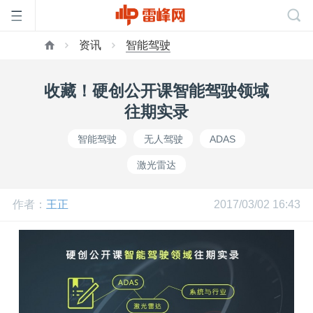
资讯
智能驾驶
首
收藏！硬创公开课智能驾驶领域
页
往期实录
智能驾驶
无人驾驶
ADAS
雷
激光雷达
峰
作者：
王正
2017/03/02 16:43
网
公