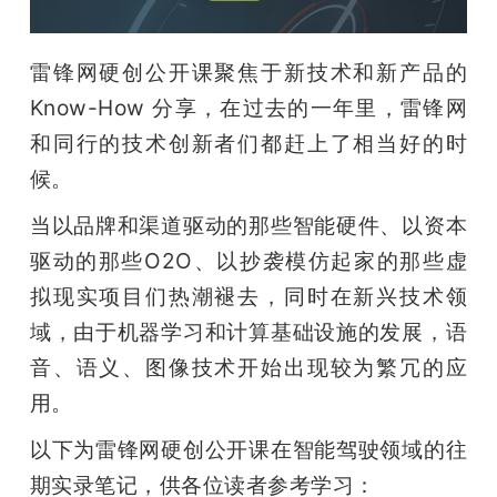
开
雷锋网硬创公开课聚焦于新技术和新产品的 
课
Know-How 分享，在过去的一年里，雷锋网
活
和同行的技术创新者们都赶上了相当好的时
候。
动
当以品牌和渠道驱动的那些智能硬件、以资本
驱动的那些O2O、以抄袭模仿起家的那些虚
中
拟现实项目们热潮褪去，同时在新兴技术领
域，由于机器学习和计算基础设施的发展，语
心
音、语义、图像技术开始出现较为繁冗的应
用。
GAIR
以下为雷锋网硬创公开课在智能驾驶领域的往
专
期实录笔记，供各位读者参考学习：