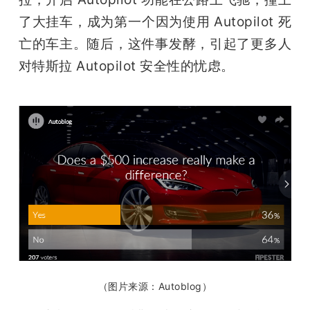
了大挂车，成为第一个因为使用 Autopilot 死
亡的车主。随后，这件事发酵，引起了更多人
对特斯拉 Autopilot 安全性的忧虑。
（图片来源：Autoblog）