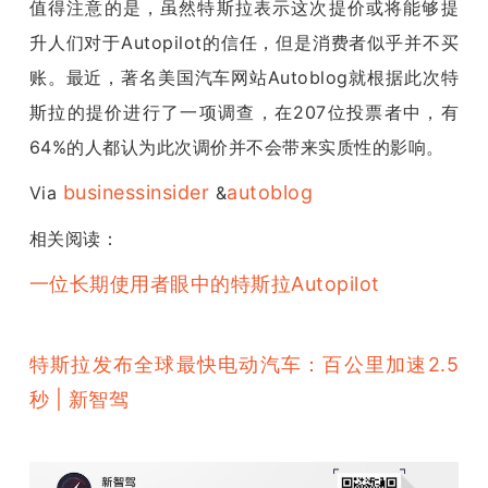
值得注意的是，虽然特斯拉表示这次提价或将能够提
升人们对于Autopilot的信任，但是消费者似乎并不买
账。最近，著名美国汽车网站Autoblog就根据此次特
斯拉的提价进行了一项调查，在207位投票者中，有
64%的人都认为此次调价并不会带来实质性的影响。
businessinsider
autoblog
Via 
 &
相关阅读：
一位长期使用者眼中的特斯拉Autopilot
特斯拉发布全球最快电动汽车：百公里加速2.5
秒 | 新智驾