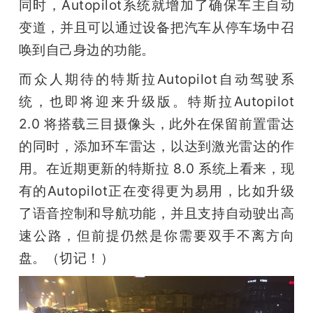
同时，Autopilot系统就增加了确保车主自动
变道，并且可以通过设备把汽车从停车场中召
唤到自己身边的功能。
而众人期待的特斯拉Autopilot自动驾驶系
统，也即将迎来升级版。特斯拉Autopilot 
2.0 将搭载三目摄像头，此外在保留前置雷达
的同时，添加环车雷达，以达到激光雷达的作
用。在近期更新的特斯拉 8.0 系统上看来，现
有的Autopilot正在变得更为易用，比如升级
了语音控制和导航功能，并且支持自动驶出高
速公路，但前提仍然是你需要双手不离方向
盘。（切记！）