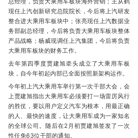
总经理，负责大乘用车板块海外营销；王从鹤
现任上汽创新研究总院院长，今后将上汽研发
题
整合进大乘用车板块中；张亮现任上汽数据业
爱
务部副总经理，今后将负责大乘用车板块整体
产品战略；杨威现调任上汽集团，今后将负责
搞
大乘用车板块的财务工作。
去年第四季度贾建旭牵头成立了大乘用车板
机
块，自今年初起内部已全面按照新架构运作。
今年初上汽大乘用车举行第一次干部大会，会
上贾建旭指出大乘用车必须要打一场雷厉风行
的胜仗，要以用户定义汽车为根本，用最正确
的人、最快的速度，让大乘用车成为一家知名
的全球公司。随后在2月初贾建旭签发了一次
性任免63位干部的通知。