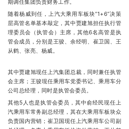
开
期调任集团负责财务工作。
随着杨威到任，上汽大乘用车板块“1+6”决策
课
层高管名单基本敲定，其中贾建旭担任执行管
理委员会（执管会）主席，其他6名高管是执
活
管会成员，分别是王骏、余经明、崔卫国、王
从鹤、张亮、杨威。
动
中
其中贾建旭现任上汽集团总裁，同时兼任执管
会主席；王骏现任乘用车党委书记、乘用车分
心
公司总经理，同时是执管会委员。
其他5人也是执管会委员，其中俞经民现任上
GAIR
汽乘用车常务副总经理，其在大乘用车板块众
负责国内营销；崔卫国现任上汽乘用车公司副
专