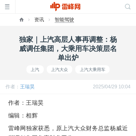
资讯
智能驾驶
首
独家｜上汽高层人事再调整：杨
页
威调任集团，大乘用车决策层名
单出炉
雷
上汽
上汽大众
上汽大乘用车
峰
作者：
王瑞昊
2025/04/29 10:04
网
作者：王瑞昊
编辑：相辉
公
雷峰网独家获悉，原上汽大众财务总监杨威近