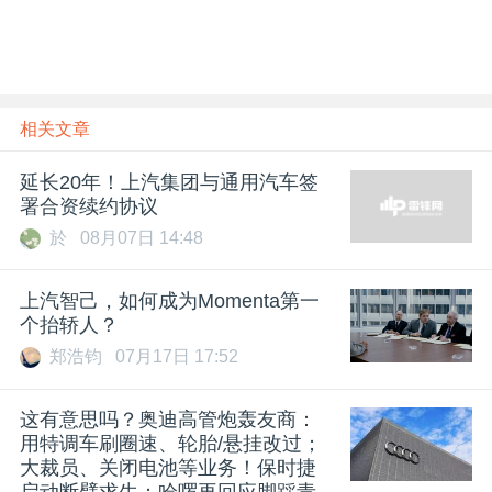
相关文章
延长20年！上汽集团与通用汽车签
署合资续约协议
於
08月07日 14:48
上汽智己，如何成为Momenta第一
个抬轿人？
郑浩钧
07月17日 17:52
这有意思吗？奥迪高管炮轰友商：
用特调车刷圈速、轮胎/悬挂改过；
大裁员、关闭电池等业务！保时捷