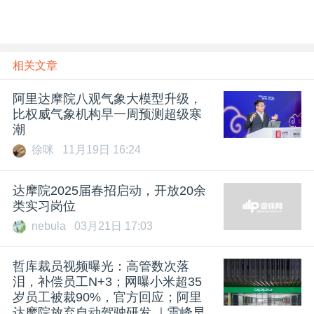
相关文章
阿里达摩院八观气象大模型升级，
比权威气象机构早一周预测超级寒
潮
徐咪
11月19日 16:24
达摩院2025届春招启动，开放20余
类实习岗位
nebula
03月21日 17:03
哲库裁员视频曝光：高管数次落
泪，补偿员工N+3；网曝小米超35
岁员工被裁90%，官方回应；阿里
达摩院放弃自动驾驶研发 ｜雷峰早