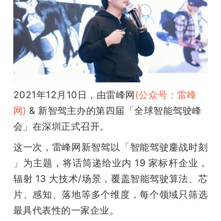
开
课
活
动
2021年12月10日，由雷峰网
(公众号：雷峰
网)
 & 新智驾主办的第四届「全球智能驾驶峰
中
会」在深圳正式召开。 
这一次，雷峰网新智驾以「智能驾驶鏖战时刻 
心
」为主题，将话筒递给业内 19 家标杆企业，
辐射 13 大技术/场景，覆盖智能驾驶算法、芯
GAIR
片、感知、落地等多个维度，每个领域只筛选
专
最具代表性的一家企业。 