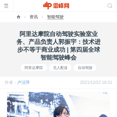
资讯
智能驾驶
首
阿里达摩院自动驾驶实验室业
页
务、产品负责人郭振宇：技术进
步不等于商业成功 | 第四届全球
雷
智能驾驶峰会
阿里达摩院
无人配送
自动驾驶
峰
作者：
卢洁萍
2021/12/22 16:31
网
公