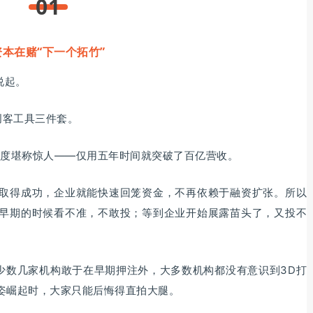
01
资本在赌“下
一个拓竹”
说起。
创客工具三件套。
速度堪称惊人——仅用五年时间就突破了百亿营收。
取得成功，企业就能快速回笼资金，不再依赖于融资扩张。所以
早期的时候看不准，不敢投；等到企业开始展露苗头了，又投不
等少数几家机构敢于在早期押注外，大多数机构都没有意识到3D打
姿崛起时，大家只能后悔得直拍大腿。