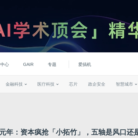
动中心
GAIR
专题
爱搞机
金融科技
医疗科技
芯片
政企安全
智慧城市
C元年：资本疯抢「小拓竹」，五轴是风口还