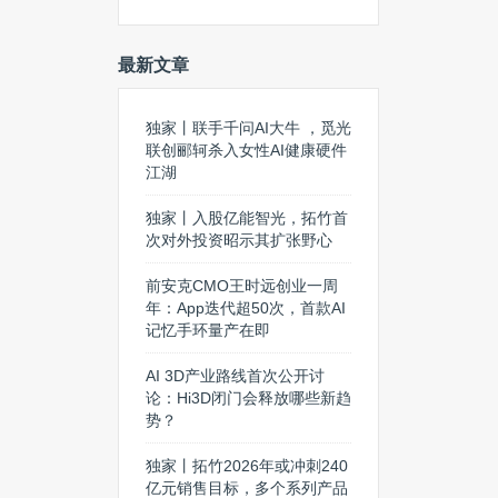
最新文章
独家丨联手千问AI大牛 ，觅光
联创郦轲杀入女性AI健康硬件
江湖
独家丨入股亿能智光，拓竹首
次对外投资昭示其扩张野心
前安克CMO王时远创业一周
年：App迭代超50次，首款AI
记忆手环量产在即
AI 3D产业路线首次公开讨
论：Hi3D闭门会释放哪些新趋
势？
独家丨拓竹2026年或冲刺240
亿元销售目标，多个系列产品