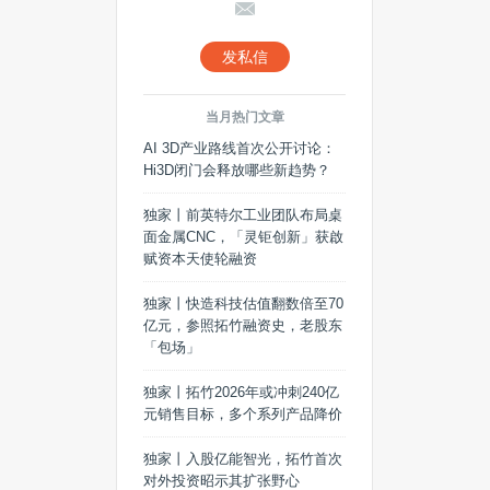
发私信
当月热门文章
AI 3D产业路线首次公开讨论：
Hi3D闭门会释放哪些新趋势？
独家丨前英特尔工业团队布局桌
面金属CNC，「灵钜创新」获啟
赋资本天使轮融资
独家丨快造科技估值翻数倍至70
亿元，参照拓竹融资史，老股东
「包场」
独家丨拓竹2026年或冲刺240亿
元销售目标，多个系列产品降价
独家丨入股亿能智光，拓竹首次
对外投资昭示其扩张野心