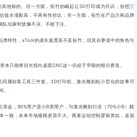
的其他标的。但一方面，拓竹的崛起让3D打印成为共识，创想三
估值水涨船高，不再有性价比；另一方面，拓竹在产品力和品牌
梯队玩家时犹豫不决、不敢下注。
类特性，xTool的成长速度虽不及拓竹，但其在赛道中的角色与
，资本只能将目光投向桌面CNC这一仍处于早期的细分赛道。
刻机同属创客工具三件套。3D打印机、激光雕刻机小型化的故事可
间。
亿美金，90%用户是小B类用户，与激光雕刻行业（70%小B）颇
本一致，未来市场规模差异不大。两者运动控制逻辑类似，桌面