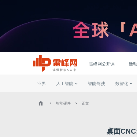
雷峰网公开课
活
业界
人工智能
智能驾驶
数智化
智能硬件
正文
桌面CN