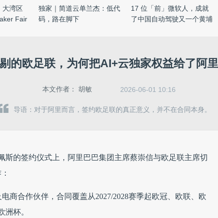
：大湾区
独家｜简道云单兰杰：低代
17 位「前」微软人，成就
r Fair
码，路在脚下
了中国自动驾驶又一个黄埔
军 ...
剔的欧足联，为何把AI+云独家权益给了阿
本文作者：
胡敏
2026-06-01 10:16
导语：对于阿里而言，签约欧足联的真正意义，并不在合同本身。
布达佩斯的签约仪式上，阿里巴巴集团主席蔡崇信与欧足联主席切
作：
商合作伙伴，合同覆盖从2027/2028赛季起欧冠、欧联、欧
年欧洲杯。