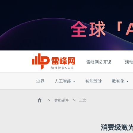
雷峰网公开课
活
业界
人工智能
智能驾驶
数智化
智能硬件
正文
消费级激