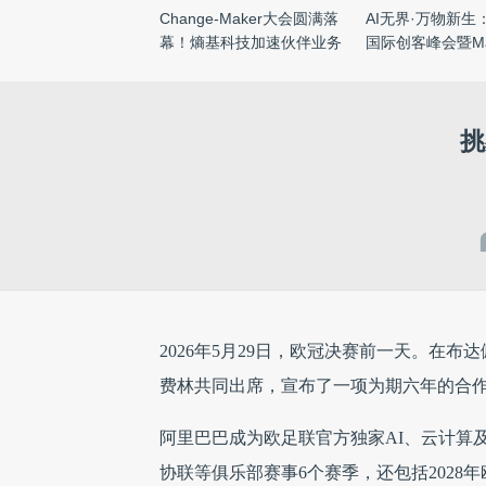
Change-Maker大会圆满落
AI无界·万物新生
幕！熵基科技加速伙伴业务
国际创客峰会暨Make
变 ...
...
挑
2026年5月29日，欧冠决赛前一天。在
费林共同出席，宣布了一项为期六年的合
阿里巴巴成为欧足联官方独家AI、云计算及电
协联等俱乐部赛事6个赛季，还包括2028