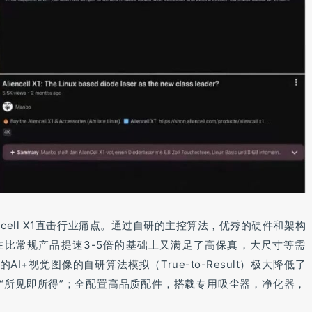
ncell X1直击行业痛点。通过自研的主控算法，优秀的硬件和架构
比常规产品提速3-5倍的基础上又满足了高保真，大尺寸等需
的AI+视觉图像的自研算法模拟（True-to-Result）极大降低了
“所见即所得”；全配置高品质配件，搭载专用吸尘器，净化器，