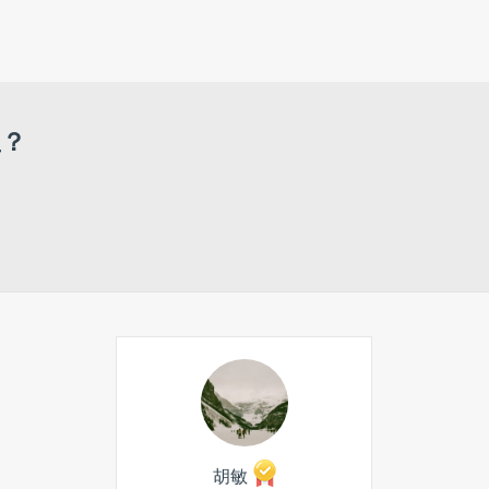
里？
胡敏