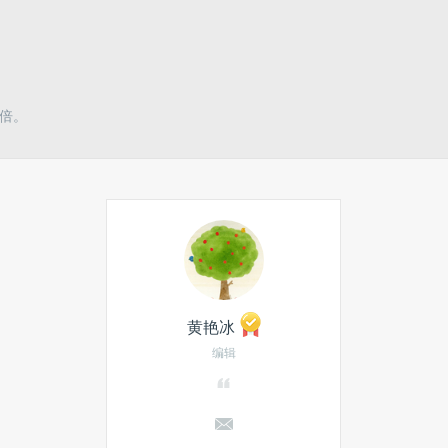
5倍。
黄艳冰
编辑