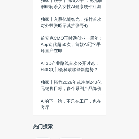
独家丨联手千问AI大牛 ，觅光联
创郦轲杀入女性AI健康硬件江湖
独家丨入股亿能智光，拓竹首次
对外投资昭示其扩张野心
前安克CMO王时远创业一周年：
App迭代超50次，首款AI记忆手
环量产在即
AI 3D产业路线首次公开讨论：
Hi3D闭门会释放哪些新趋势？
独家丨拓竹2026年或冲刺240亿
元销售目标，多个系列产品降价
AI的下一站，不只在工厂，也在
客厅
热门搜索