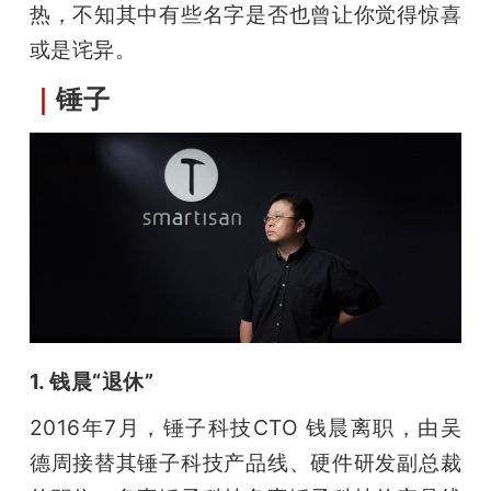
开
热，不知其中有些名字是否也曾让你觉得惊喜
或是诧异。
课
｜
锤子
活
动
中
心
1. 钱晨“退休”
GAIR
2016年7月，锤子科技CTO 钱晨离职，由吴
德周接替其锤子科技产品线、硬件研发副总裁
专