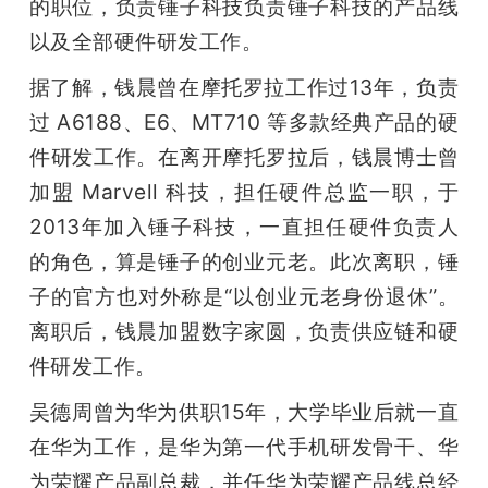
的职位，负责锤子科技负责锤子科技的产品线
题
以及全部硬件研发工作。    
据了解，钱晨曾在摩托罗拉工作过13年，负责
爱
过 A6188、E6、MT710 等多款经典产品的硬
件研发工作。在离开摩托罗拉后，钱晨博士曾
搞
加盟 Marvell 科技，担任硬件总监一职，于
2013年加入锤子科技，一直担任硬件负责人
机
的角色，算是锤子的创业元老。此次离职，锤
子的官方也对外称是“以创业元老身份退休”。
离职后，钱晨加盟数字家圆，负责供应链和硬
件研发工作。
吴德周曾为华为供职15年，大学毕业后就一直
在华为工作，是华为第一代手机研发骨干、华
为荣耀产品副总裁，并任华为荣耀产品线总经