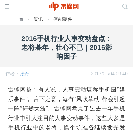
资讯
智能硬件
首
2016手机行业人事变动盘点：
页
老将暮年，壮心不已｜2016影
响因子
雷
作者：
张丹
2017/01/04 09:40
峰
雷锋网按：有人说，人事变动堪称手机圈“娱
乐事件”。言下之意，每有“风吹草动”都会引起
网
一阵“轩然大波”。雷锋网盘点了过去一年手机
公
行业中引人注目的人事变动事件，这些人多是
手机行业中的老将，换个坑准备继续发光发