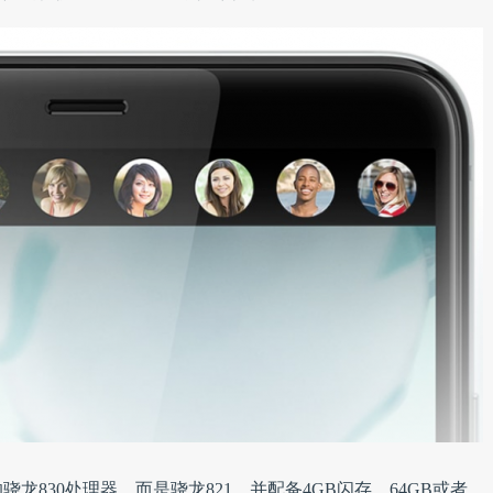
的骁龙830处理器，而是骁龙821，并配备4GB闪存，64GB或者