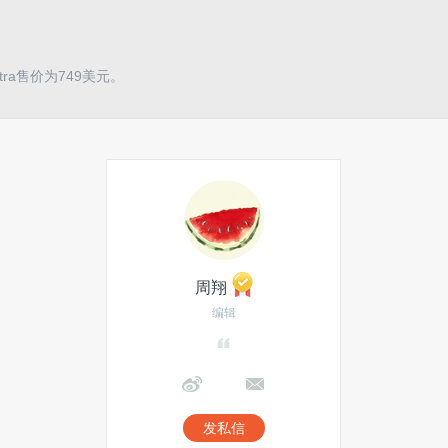
ra售价为749美元。
周翔
编辑
发私信