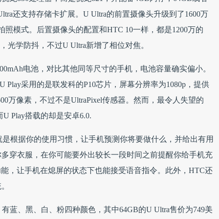
tra还支持存储卡扩展。U Ultra的前置摄像头升级到了1600万
xel拍照模式。后置摄像头的配置和HTC 10一样，都是1200万的
8光圈，光学防抖，不过U Ultra新增了相位对焦。
ay内置2500mAh电池，对比其他同等尺寸的手机，电池容量确实偏小。
大。U Play采用的是联发科的P10芯片，屏幕分辨率为1080p，提供
00万像素，不过不是UltraPixel传感器。然而，最令人失望的
U Play搭载的却是安卓6.0.
实就是根据你的使用习惯，让手机预测你将要做什么，并给出有用
你多穿衣服，在你可能要外出较长一段时间之前提醒你给手机充
音识别功能，让手机在熄屏的状态下也能接受语音指令。此外，HTC还
统。
，有蓝、黑、白、粉四种颜色，其中64GB的U Ultra售价为749美