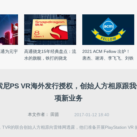
高通为元宇
高通骁龙15年经典盘点：流
2021 ACM Fellow 出炉！
水的旗舰，铁打的骁龙
唐杰、谢涛、李飞飞、刘铁
岩 ...
得索尼PS VR海外发行授权，创始人方相原跟
项新业务
本文作者：
田苗
2017-01-12 18:40
TVR的联合创始人方相原向雷锋网透露，他们准备开展PlayStation VR