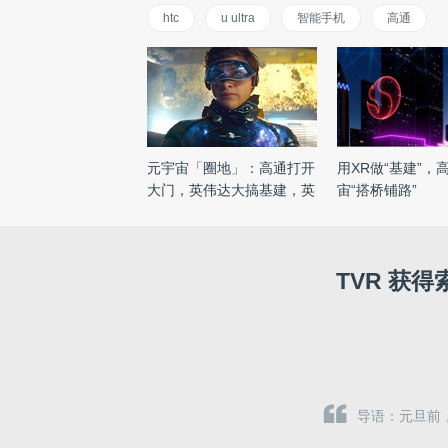
htc
u ultra
智能手机
高通
元宇宙「圈地」：高通打开
用XR做“基建”，
大门，英伟达大搞基建，英
宙“搭桥铺路”
...
TVR 获
导语：元旦前，