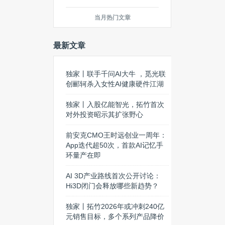
当月热门文章
最新文章
独家丨联手千问AI大牛 ，觅光联
创郦轲杀入女性AI健康硬件江湖
独家丨入股亿能智光，拓竹首次
对外投资昭示其扩张野心
前安克CMO王时远创业一周年：
App迭代超50次，首款AI记忆手
环量产在即
AI 3D产业路线首次公开讨论：
Hi3D闭门会释放哪些新趋势？
独家丨拓竹2026年或冲刺240亿
元销售目标，多个系列产品降价