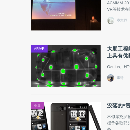
ACMMM 2
VR等技术
岑大师
大朋工程
AR/VR
上具有优
Oculus
李诗
没落的“
业界
不似摩托罗拉
授予谷歌部
务。