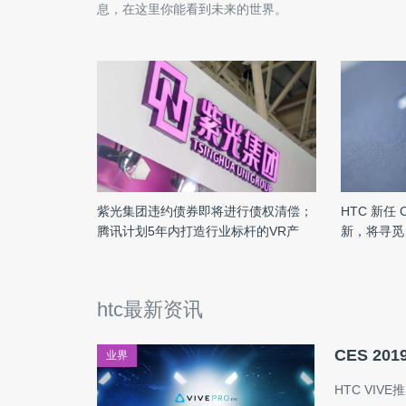
息，在这里你能看到未来的世界。
紫光集团违约债券即将进行债权清偿；
HTC 新任
腾讯计划5年内打造行业标杆的VR产
新，将寻觅 
品；传宁德时代打入起亚供应链｜雷峰
早报
htc最新资讯
CES 20
业界
HTC VI