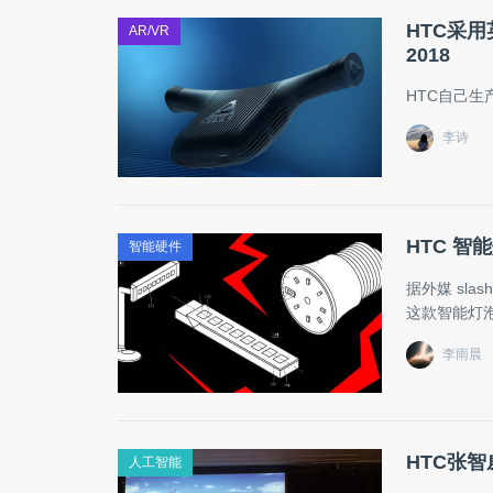
HTC采用
AR/VR
2018
HTC自己生
李诗
HTC 
智能硬件
据外媒 sl
这款智能灯泡
李雨晨
HTC张智
人工智能