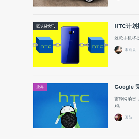
HTC计
区块链快讯
这款手机将
李雨晨
Google
业界
雷锋网消息，日
购。
田苗