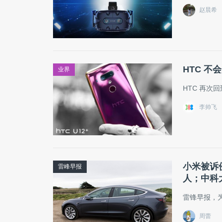
赵晨希
HTC 
业界
HTC 再次
李帅飞
小米被诉侵
雷峰早报
人；中科
雷锋早报，
周蕾