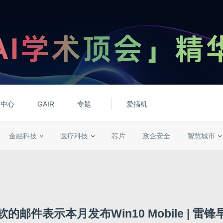
动中心
GAIR
专题
爱搞机
金融科技
医疗科技
芯片
政企安全
智慧城市
软的邮件表示本月发布Win10 Mobile | 雷锋