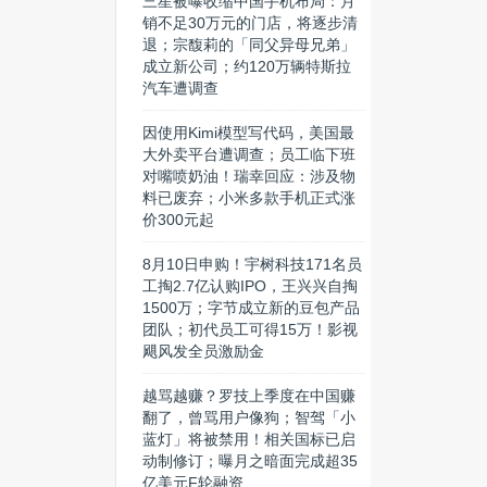
三星被曝收缩中国手机布局：月
销不足30万元的门店，将逐步清
退；宗馥莉的「同父异母兄弟」
成立新公司；约120万辆特斯拉
汽车遭调查
因使用Kimi模型写代码，美国最
大外卖平台遭调查；员工临下班
对嘴喷奶油！瑞幸回应：涉及物
料已废弃；小米多款手机正式涨
价300元起
8月10日申购！宇树科技171名员
工掏2.7亿认购IPO，王兴兴自掏
1500万；字节成立新的豆包产品
团队；初代员工可得15万！影视
飓风发全员激励金
越骂越赚？罗技上季度在中国赚
翻了，曾骂用户像狗；智驾「小
蓝灯」将被禁用！相关国标已启
动制修订；曝月之暗面完成超35
亿美元F轮融资