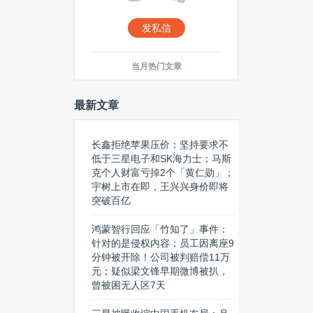
发私信
当月热门文章
最新文章
长鑫拒绝苹果压价：坚持要求不
低于三星电子和SK海力士；马斯
克个人财富亏掉2个「黄仁勋」；
宇树上市在即，王兴兴身价即将
突破百亿
鸿蒙智行回应「竹知了」事件：
针对的是侵权内容；员工因离座9
分钟被开除！公司被判赔偿11万
元；疑似梁文锋早期微博被扒，
曾被困无人区7天