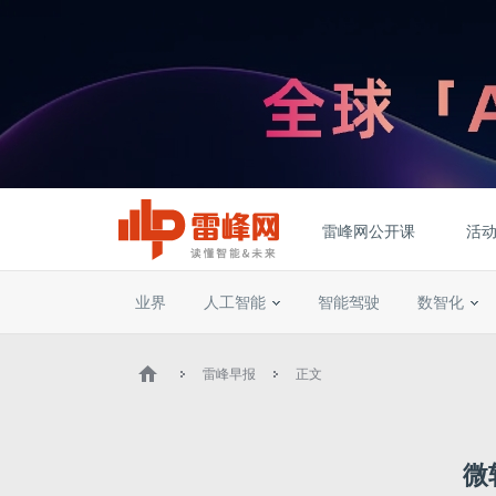
雷峰网公开课
活
业界
人工智能
智能驾驶
数智化
雷峰早报
正文
微