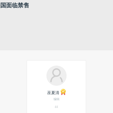
美国面临禁售
巫夏清
编辑