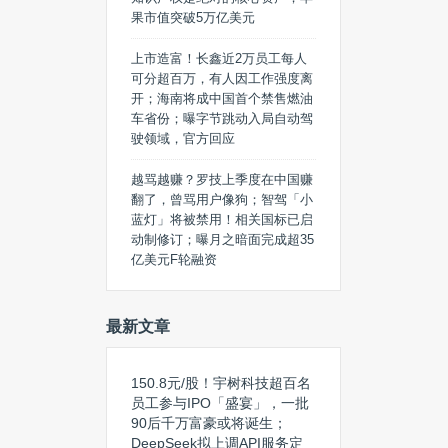
果市值突破5万亿美元
上市造富！长鑫近2万员工每人
可分超百万，有人因工作强度离
开；海南将成中国首个禁售燃油
车省份；曝字节跳动入局自动驾
驶领域，官方回应
越骂越赚？罗技上季度在中国赚
翻了，曾骂用户像狗；智驾「小
蓝灯」将被禁用！相关国标已启
动制修订；曝月之暗面完成超35
亿美元F轮融资
最新文章
150.8元/股！宇树科技超百名
员工参与IPO「盛宴」，一批
90后千万富豪或将诞生；
DeepSeek拟上调API服务定