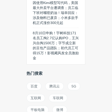
因使用Kimi模型写代码，美国
最大外卖平台遭调查；员工临
下班对嘴喷奶油！瑞幸回应：
涉及物料已废弃；小米多款手
机正式涨价300元起
8月10日申购！宇树科技171
名员工掏2.7亿认购IPO，王兴
兴自掏1500万；字节成立新
的豆包产品团队；初代员工可
得15万！影视飓风发全员激励
金
热门搜索
百度
腾讯云
5G
互联网
车联网
平板电脑
微博