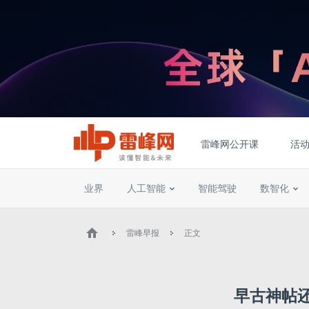
雷峰网公开课
活
业界
人工智能
智能驾驶
数智化
雷峰早报
正文
早古神帖