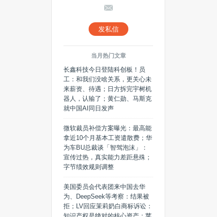
发私信
当月热门文章
长鑫科技今日登陆科创板！员
工：和我们没啥关系，更关心未
来薪资、待遇；日方拆完宇树机
器人，认输了；黄仁勋、马斯克
就中国AI同日发声
微软裁员补偿方案曝光：最高能
拿近10个月基本工资遣散费；华
为车BU总裁谈「智驾泡沫」：
宣传过热，真实能力差距悬殊；
字节绩效规则调整
美国委员会代表团来中国去华
为、DeepSeek等考察：结果被
拒；LV回应茉莉奶白商标诉讼：
知识产权是绝对的核心资产；苹