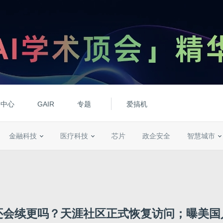
动中心
GAIR
专题
爱搞机
金融科技
医疗科技
芯片
政企安全
智慧城市
还会续更吗？天涯社区正式恢复访问；曝美国