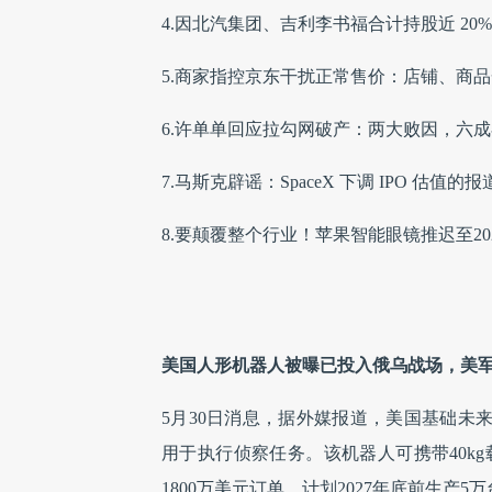
4.因北汽集团、吉利李书福合计持股近 2
5.商家指控京东干扰正常售价：店铺、商
6.许单单回应拉勾网破产：两大败因，六
7.马斯克辟谣：SpaceX 下调 IPO 估值的
8.要颠覆整个行业！苹果智能眼镜推迟至20
美国人形机器人被曝已投入俄乌战场，美军
5月30日消息，据外媒报道，美国基础未来
用于执行侦察任务。该机器人可携带40k
1800万美元订单，计划2027年底前生产5