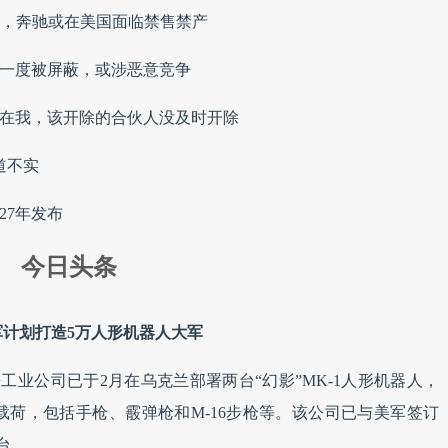
0%，奔驰或在美国面临禁售禁产
品一度被屏蔽，或涉恶意竞争
成在我，该开除的合伙人没及时开除
报道不实
27年发布
今日头条
计划打造5万人形机器人大军
工业公司已于2月在乌克兰部署两台“幻影”MK-1人形机器人，
g载荷，包括手枪、霰弹枪和M-16步枪等。该公司已与美军签订
万台。