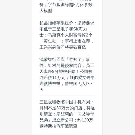
价；字节拟训练超5万亿参数
大模型
长鑫拒绝苹果压价：坚持要求
不低于三星电子和SK海力
士；马斯克个人财富亏掉2个
「黄仁勋」；宇树上市在即，
王兴兴身价即将突破百亿
鸿蒙智行回应「竹知了」事
件：针对的是侵权内容；员工
因离座9分钟被开除！公司被
判赔偿11万元；疑似梁文锋早
期微博被扒，曾被困无人区7
天
三星被曝收缩中国手机布局：
月销不足30万元的门店，将逐
步清退；宗馥莉的「同父异母
兄弟」成立新公司；约120万
辆特斯拉汽车遭调查