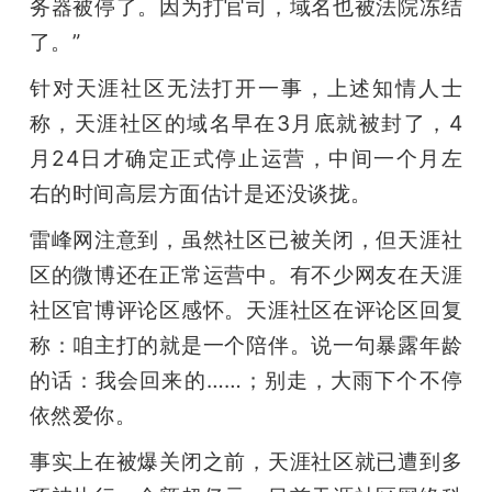
务器被停了。因为打官司，域名也被法院冻结
题
了。”
针对天涯社区无法打开一事，上述知情人士
爱
称，天涯社区的域名早在3月底就被封了，4
月24日才确定正式停止运营，中间一个月左
搞
右的时间高层方面估计是还没谈拢。
机
雷峰网注意到，虽然社区已被关闭，但天涯社
区的微博还在正常运营中。有不少网友在天涯
社区官博评论区感怀。天涯社区在评论区回复
称：咱主打的就是一个陪伴。说一句暴露年龄
的话：我会回来的……；别走，大雨下个不停
依然爱你。
事实上在被爆关闭之前，天涯社区就已遭到多