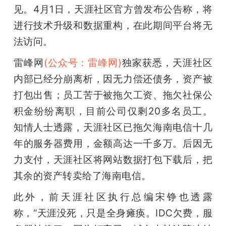
开
见。4月1日，天涯社区官方曾发布公告称，将
进行技术升级和数据重构，在此期间平台将无
课
法访问。
雷峰网
(公众号：雷峰网)
独家获悉，天涯社区
活
内部已经分崩离析，因无力偿还债务，资产被
动
打包出售；员工苦于被拖欠工资、拖欠社保公
积金纷纷离职，目前公司仅剩20多名员工。
中
知情人士透露，天涯社区已拖欠海南电信十几
年的服务器费用，金额高达一千多万。后因无
心
力支付，天涯社区将网站数据打包下载后，把
其余的资产转卖给了海南电信。
GAIR
此外，前天涯社区执行总编宋铮也透露
称，“天涯没死，只是全身瘫痪。IDC欠费，服
专