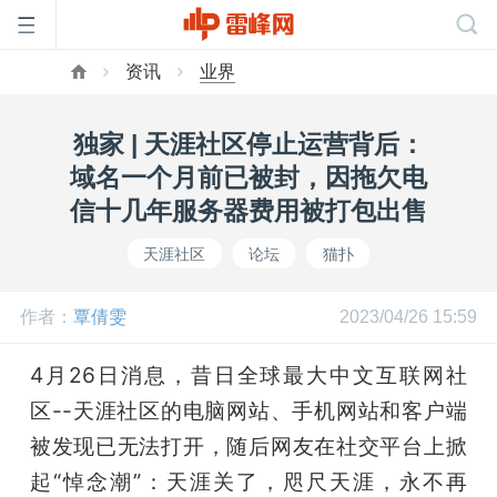
资讯
业界
首
独家 | 天涯社区停止运营背后：
页
域名一个月前已被封，因拖欠电
信十几年服务器费用被打包出售
雷
天涯社区
论坛
猫扑
峰
作者：
覃倩雯
2023/04/26 15:59
网
4月26日消息，昔日全球最大中文互联网社
区--天涯社区的电脑网站、手机网站和客户端
公
被发现已无法打开，随后网友在社交平台上掀
起“悼念潮”：天涯关了，咫尺天涯，永不再