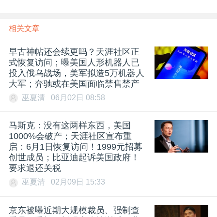
相关文章
早古神帖还会续更吗？天涯社区正
式恢复访问；曝美国人形机器人已
投入俄乌战场，美军拟造5万机器人
大军；奔驰或在美国面临禁售禁产
巫夏清
06月02日 08:58
马斯克：没有这两样东西，美国
1000%会破产；天涯社区宣布重
启：6月1日恢复访问！1999元招募
创世成员；比亚迪起诉美国政府！
要求退还关税
巫夏清
02月09日 15:33
京东被曝近期大规模裁员、强制查