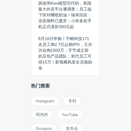
因使用Kimi模型写代码，美国
最大外卖平台遭调查；员工临
下班对嘴喷奶油！瑞幸回应：
涉及物料已废弃；小米多款手
机正式涨价300元起
8月10日申购！宇树科技171
名员工掏2.7亿认购IPO，王兴
兴自掏1500万；字节成立新
的豆包产品团队；初代员工可
得15万！影视飓风发全员激励
金
热门搜索
Instagram
专利
周鸿祎
YouTube
Groupon
发布会