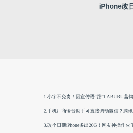
iPhon
1.小字不免责！因宣传语“蹭”LABUBU营
2.手机厂商语音助手可直接调动微信？腾
3.改个日期iPhone多出20G！网友神操