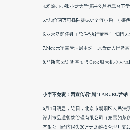
4.粉笔CEO张小龙大学演讲公然辱骂台下
5.“加价两万可插队提GX”？何小鹏：小
6.罗永浩卸任锤子软件“执行董事”，知情人
7.Meta元宇宙管理层更迭：原负责人悄然离
8.马斯克 xAI 暂停招聘 Grok 聊天机器人
小字不免责！因宣传语“蹭”LABUBU营销
6月4日消息，近日，北京市朝阳区人民法
深圳市品道餐饮管理有限公司（奈雪的茶
有限公司经济损失30万元及维权合理开支