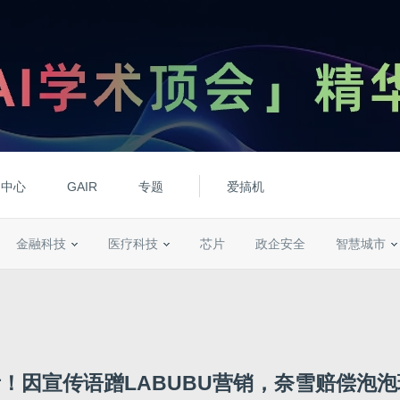
动中心
GAIR
专题
爱搞机
金融科技
医疗科技
芯片
政企安全
智慧城市
！因宣传语蹭LABUBU营销，奈雪赔偿泡泡