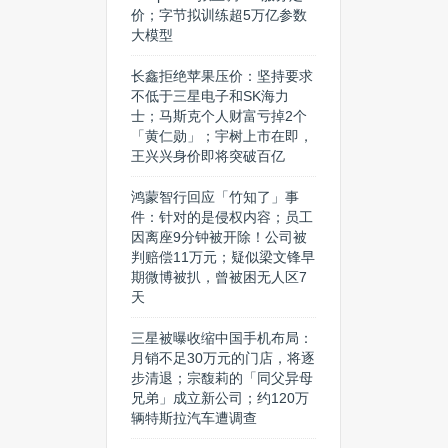
价；字节拟训练超5万亿参数
大模型
长鑫拒绝苹果压价：坚持要求
不低于三星电子和SK海力
士；马斯克个人财富亏掉2个
「黄仁勋」；宇树上市在即，
王兴兴身价即将突破百亿
鸿蒙智行回应「竹知了」事
件：针对的是侵权内容；员工
因离座9分钟被开除！公司被
判赔偿11万元；疑似梁文锋早
期微博被扒，曾被困无人区7
天
三星被曝收缩中国手机布局：
月销不足30万元的门店，将逐
步清退；宗馥莉的「同父异母
兄弟」成立新公司；约120万
辆特斯拉汽车遭调查