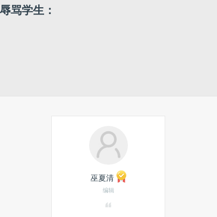
龙辱骂学生：
巫夏清
编辑