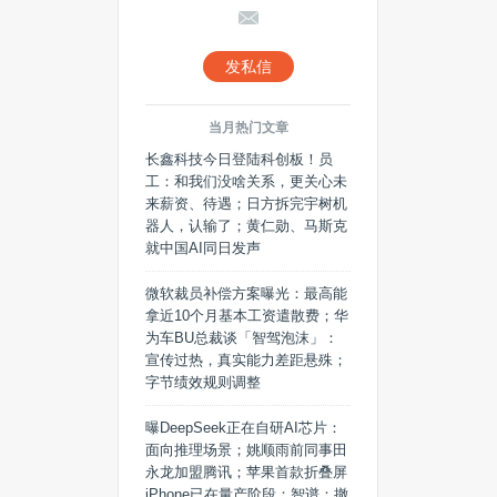
发私信
当月热门文章
长鑫科技今日登陆科创板！员
工：和我们没啥关系，更关心未
来薪资、待遇；日方拆完宇树机
器人，认输了；黄仁勋、马斯克
就中国AI同日发声
微软裁员补偿方案曝光：最高能
拿近10个月基本工资遣散费；华
为车BU总裁谈「智驾泡沫」：
宣传过热，真实能力差距悬殊；
字节绩效规则调整
曝DeepSeek正在自研AI芯片：
面向推理场景；姚顺雨前同事田
永龙加盟腾讯；苹果首款折叠屏
iPhone已在量产阶段；智谱：撤