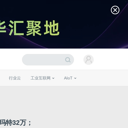
行业云
工业互联网
AIoT
玛特32万；