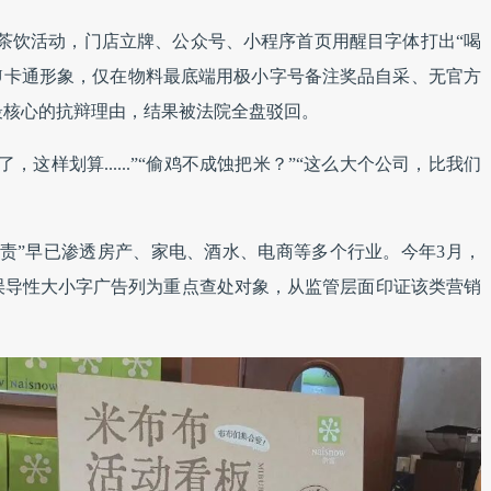
主题茶饮活动，门店立牌、公众号、小程序首页用醒目字体打出“喝
UBU卡通形象，仅在物料最底端用极小字号备注奖品自采、无官方
最核心的抗辩理由，结果被法院全盘驳回。
，这样划算......”“偷鸡不成蚀把米？”“这么大个公司，比我们
责”早已渗透房产、家电、酒水、电商等多个行业。今年3月，
误导性大小字广告列为重点查处对象，从监管层面印证该类营销