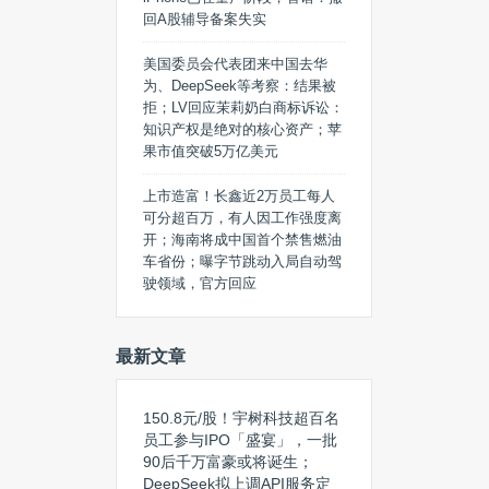
回A股辅导备案失实
美国委员会代表团来中国去华
为、DeepSeek等考察：结果被
拒；LV回应茉莉奶白商标诉讼：
知识产权是绝对的核心资产；苹
果市值突破5万亿美元
上市造富！长鑫近2万员工每人
可分超百万，有人因工作强度离
开；海南将成中国首个禁售燃油
车省份；曝字节跳动入局自动驾
驶领域，官方回应
最新文章
150.8元/股！宇树科技超百名
员工参与IPO「盛宴」，一批
90后千万富豪或将诞生；
DeepSeek拟上调API服务定