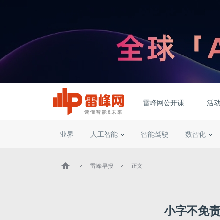
雷峰网公开课
活
业界
人工智能
智能驾驶
数智化
雷峰早报
正文
小字不免责