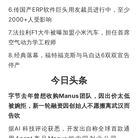
6.传国产ERP软件巨头用友裁员进行中，至少
题
2000+人受影响
爱
7.法拉利F1大牛被曝加盟小米汽车，担任首席
空气动力学工程师
搞
8.经典落幕，福特福克斯与马自达6双双宣告
停产
机
今日头条
字节去年曾想收购Manus团队，因出价太低
被婉拒，新一轮融资因创始人不愿搬离武汉而
告吹
据AI 科技评论获悉，开发出自称全球首款通