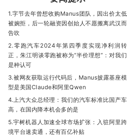
开
1.字节去年曾想收购Manus团队，因出价太低
课
被婉拒，后一轮融资因创始人不愿搬离武汉而
告吹
活
2.零跑汽车2024年第四季度实现净利润转
正，朱江明谈零跑被称为“半价理想”：对我们
动
是种认可
中
3.被网友获取运行代码后，Manus披露基座模
型是美国Claude和阿里Qwen
心
4.上汽大众总经理：我们的汽车标准比国产车
高，在国内降本机会多的是
GAIR
5.宇树机器人加速全球市场扩张：入驻阿里跨
专
境平台速卖通，还有百亿补贴