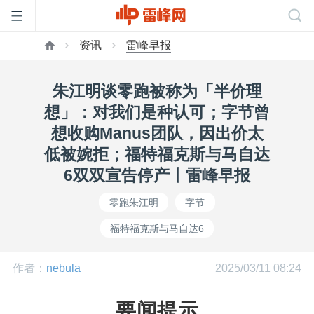
资讯
雷峰早报
首
朱江明谈零跑被称为「半价理
页
想」：对我们是种认可；字节曾
想收购Manus团队，因出价太
雷
低被婉拒；福特福克斯与马自达
6双双宣告停产丨雷峰早报
峰
零跑朱江明
字节
福特福克斯与马自达6
网
作者：
nebula
2025/03/11 08:24
公
要闻提示