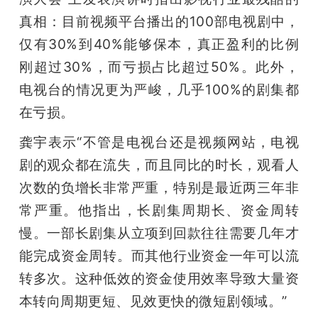
真相：目前视频平台播出的100部电视剧中，
仅有30%到40%能够保本，真正盈利的比例
刚超过30%，而亏损占比超过50%。此外，
电视台的情况更为严峻，几乎100%的剧集都
在亏损。
龚宇表示“不管是电视台还是视频网站，电视
剧的观众都在流失，而且同比的时长，观看人
次数的负增长非常严重，特别是最近两三年非
常严重。他指出，长剧集周期长、资金周转
慢。一部长剧集从立项到回款往往需要几年才
能完成资金周转。而其他行业资金一年可以流
转多次。这种低效的资金使用效率导致大量资
本转向周期更短、见效更快的微短剧领域。”