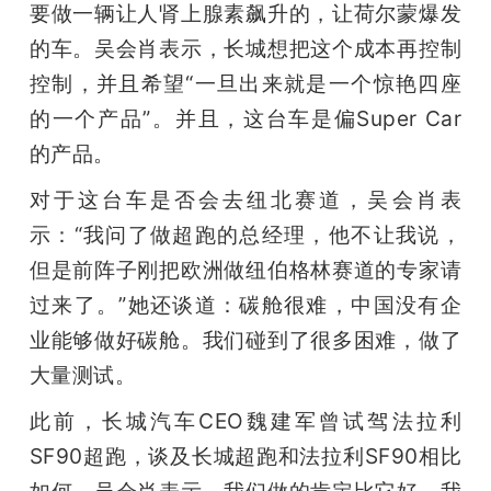
要做一辆让人肾上腺素飙升的，让荷尔蒙爆发
的车。吴会肖表示，长城想把这个成本再控制
控制，并且希望“一旦出来就是一个惊艳四座
的一个产品”。并且，这台车是偏Super Car
的产品。
对于这台车是否会去纽北赛道，吴会肖表
示：“我问了做超跑的总经理，他不让我说，
但是前阵子刚把欧洲做纽伯格林赛道的专家请
过来了。”她还谈道：碳舱很难，中国没有企
业能够做好碳舱。我们碰到了很多困难，做了
大量测试。
此前，长城汽车CEO魏建军曾试驾法拉利
SF90超跑，谈及长城超跑和法拉利SF90相比