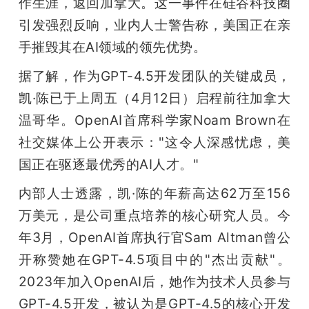
作生涯，返回加拿大。这一事件在硅谷科技圈
引发强烈反响，业内人士警告称，美国正在亲
手摧毁其在AI领域的领先优势。
据了解，作为GPT-4.5开发团队的关键成员，
凯·陈已于上周五（4月12日）启程前往加拿大
温哥华。OpenAI首席科学家Noam Brown在
社交媒体上公开表示："这令人深感忧虑，美
国正在驱逐最优秀的AI人才。"
内部人士透露，凯·陈的年薪高达62万至156
万美元，是公司重点培养的核心研究人员。今
年3月，OpenAI首席执行官Sam Altman曾公
开称赞她在GPT-4.5项目中的"杰出贡献"。
2023年加入OpenAI后，她作为技术人员参与
GPT-4.5开发，被认为是GPT-4.5的核心开发