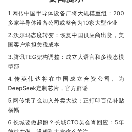
开
1.网传中国半导体设备厂将大规模重组：200
课
多家半导体设备公司或整合为10家大型企业
2.沃尔玛态度转变：恢复中国供应商出货，美
活
国客户承担关税成本
动
3.腾讯TEG架构调整：成立大语言和多模态模
型部
中
4.传英伟达将在中国成立合资公司、为
DeepSeek定制芯片，官方辟谣
心
5.网传饿了么加入外卖大战：正打印百亿补贴
GAIR
横幅
6.长城要做超跑？长城CTO吴会肖回应：5年
专
前就在做，没想到大家这么关注