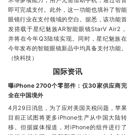
术等多项能力，用户无需借助手机，通过语音
即可完成支付。此外，这一功能也填补了智能
眼镜行业在支付领域的空白。据悉，该功能首
发搭载于星纪魅族AR智能眼镜StarV Air2，
并将在今年Q3陆续实现。同时，星纪魅族在
今年发布的智能眼镜新品中均具备支付功能。
（快科技）
国际资讯
曝iPhone 2700个零部件：仅30家供应商完
全在中国境外
4月29日消息，为了应对美国关税问题，苹果
目前正试图将更多iPhone生产从中国大陆转
移。但据媒体报道，对iPhone的组件进行了