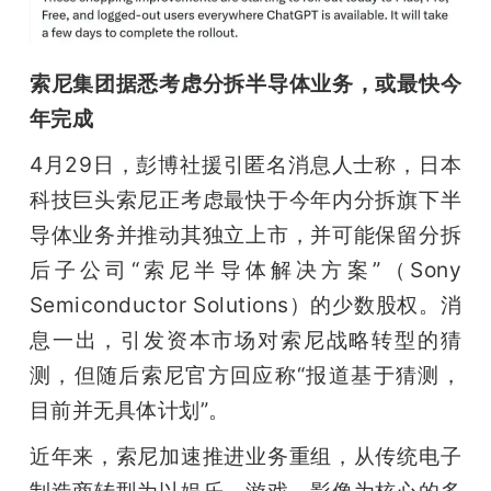
索尼集团据悉考虑分拆半导体业务，或最快今
年完成
4月29日，彭博社援引匿名消息人士称，日本
科技巨头索尼正考虑最快于今年内分拆旗下半
导体业务并推动其独立上市，并可能保留分拆
后子公司“索尼半导体解决方案”（Sony 
Semiconductor Solutions）的少数股权。消
息一出，引发资本市场对索尼战略转型的猜
测，但随后索尼官方回应称“报道基于猜测，
目前并无具体计划”。
近年来，索尼加速推进业务重组，从传统电子