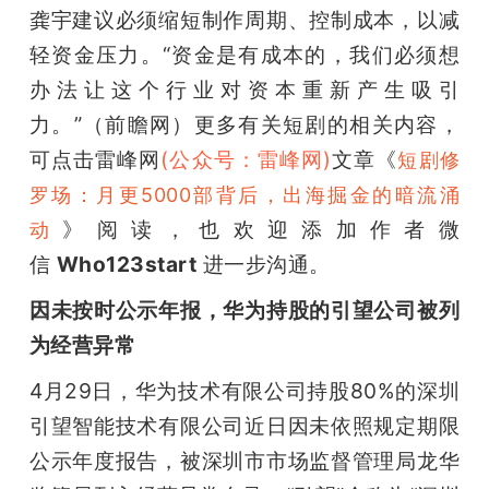
龚宇建议必须缩短制作周期、控制成本，以减
轻资金压力。“资金是有成本的，我们必须想
办法让这个行业对资本重新产生吸引
力。”（前瞻网）更多有关短剧的相关内容，
可点击雷峰网
(公众号：雷峰网)
文章《
短剧修
罗场：月更5000部背后，出海掘金的暗流涌
》阅读，也欢迎添加作者微
动
信 
Who123start
 进一步沟通。
因未按时公示年报，华为持股的引望公司被列
为经营异常
4月29日，华为技术有限公司持股80%的深圳
引望智能技术有限公司近日因未依照规定期限
公示年度报告，被深圳市市场监督管理局龙华