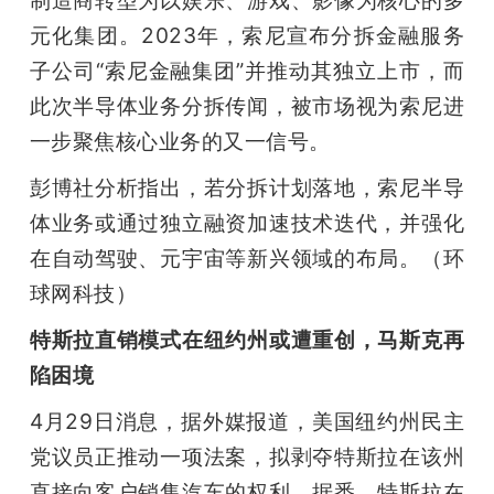
制造商转型为以娱乐、游戏、影像为核心的多
元化集团。2023年，索尼宣布分拆金融服务
子公司“索尼金融集团”并推动其独立上市，而
此次半导体业务分拆传闻，被市场视为索尼进
一步聚焦核心业务的又一信号。
彭博社分析指出，若分拆计划落地，索尼半导
体业务或通过独立融资加速技术迭代，并强化
在自动驾驶、元宇宙等新兴领域的布局。（环
球网科技）
特斯拉直销模式在纽约州或遭重创，马斯克再
陷困境
4月29日消息，据外媒报道，美国纽约州民主
党议员正推动一项法案，拟剥夺特斯拉在该州
直接向客户销售汽车的权利。据悉，特斯拉在