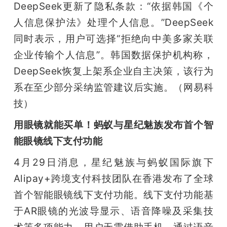
DeepSeek更新了隐私条款：“依据韩国《个
人信息保护法》处理个人信息。”DeepSeek
同时表示，用户可选择“拒绝向中美多家关联
企业传输个人信息”。韩国数据保护机构称，
DeepSeek恢复上架系企业自主决策，该行为
系在至少部分采纳监管建议后实施。（网易科
技）
用眼镜就能买单！蚂蚁与星纪魅族发布首个智
能眼镜线下支付功能
4月29日消息，星纪魅族与蚂蚁国际旗下
Alipay+跨境支付科技团队在香港发布了全球
首个智能眼镜线下支付功能。线下支付功能基
于AR眼镜的光波导显示、语音降噪及采集技