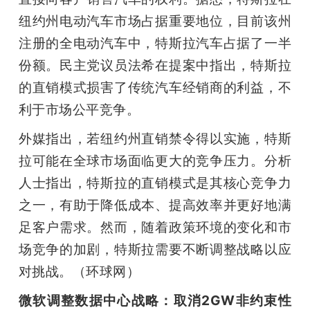
纽约州电动汽车市场占据重要地位，目前该州
注册的全电动汽车中，特斯拉汽车占据了一半
份额。民主党议员法希在提案中指出，特斯拉
的直销模式损害了传统汽车经销商的利益，不
利于市场公平竞争。
外媒指出，若纽约州直销禁令得以实施，特斯
拉可能在全球市场面临更大的竞争压力。分析
人士指出，特斯拉的直销模式是其核心竞争力
之一，有助于降低成本、提高效率并更好地满
足客户需求。然而，随着政策环境的变化和市
场竞争的加剧，特斯拉需要不断调整战略以应
对挑战。（环球网）
微软调整数据中心战略：取消2GW非约束性