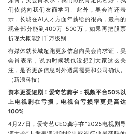
如何，吴会肖表示，我们做的肯定比它好，我
们依然向我们友商学习。此外，吴会肖还表
示，长城在AI人才方面年薪给的很高，最高的
现金部分能到400万-500万，如果再把股票
折现大概能到千万级别。
有媒体就长城超跑更多信息向吴会肖求证，吴
会肖表示，说的时候我也没想到大家这么关
注，是否更多信息对外透露需要和公司确认。
（新浪科技）
资本更爱短剧！爱奇艺龚宇：视频平台50%以
上电视剧在亏损，电视台亏损率更是高达
100%
4月27日，爱奇艺CEO龚宇在“2025电视剧导
演大会”上发表演讲时指出影视行业最残酷的