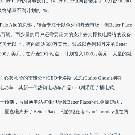
er Place的换电设计。Better Place也向雷诺定了10万台Fluence
最终销量不到计划的1%。
州Palo Alto的总部，转而专注于以色列和丹麦市场。但Better Place
有几百辆。而少量的用户还需要庞大的支出去支撑换电网络的设备
200万美元以上，有的高达500万美元。转战以色列和丹麦的Better
2000万美元，在丹麦20个站点，计划投入1000万美元。大量的融
而心灰意冷的雷诺公司CEO卡洛斯·戈恩(Carlos Ghosn)则称
计的电动车，其新一代热销电动车产品Leaf则采用了插电式。
量远低于预期，盲目换电站扩张也导致Better Place的现金流短缺，
夏嘉曦离开了Better Place。他的继任者Evan Thornley也在两