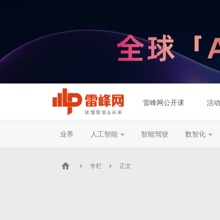
雷峰网公开课
活
业界
人工智能
智能驾驶
数智化
专栏
正文