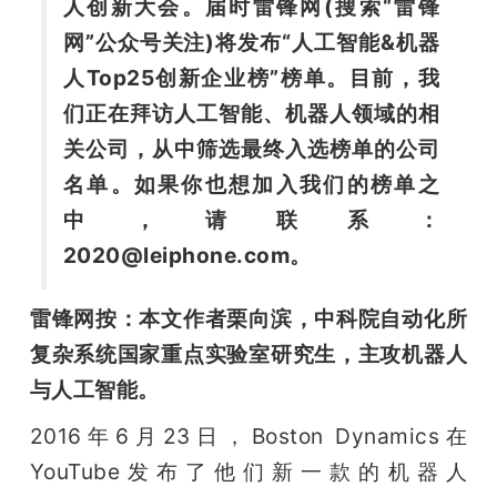
开
人创新大会。届时雷锋网(搜索“雷锋
网”公众号关注)将发布“人工智能&机器
课
人Top25创新企业榜”榜单。目前，我
们正在拜访人工智能、机器人领域的相
活
关公司，从中筛选最终入选榜单的公司
名单。如果你也想加入我们的榜单之
动
中，请联系：
2020@leiphone.com。
中
雷锋网按：本文作者栗向滨，中科院自动化所
心
复杂系统国家重点实验室研究生，主攻机器人
与人工智能。
GAIR
2016年6月23日，Boston Dynamics在
YouTube发布了他们新一款的机器人
专