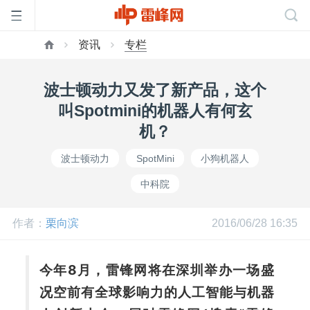
资讯
专栏
首
波士顿动力又发了新产品，这个
页
叫Spotmini的机器人有何玄
机？
雷
波士顿动力
SpotMini
小狗机器人
中科院
峰
作者：
栗向滨
2016/06/28 16:35
网
今年8月，雷锋网将在深圳举办一场盛
公
况空前有全球影响力的人工智能与机器