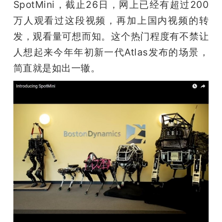
SpotMini，截止26日，网上已经有超过200
题
万人观看过这段视频，再加上国内视频的转
发，观看量可想而知。这个热门程度有不禁让
爱
人想起来今年年初新一代Atlas发布的场景，
简直就是如出一辙。
搞
机