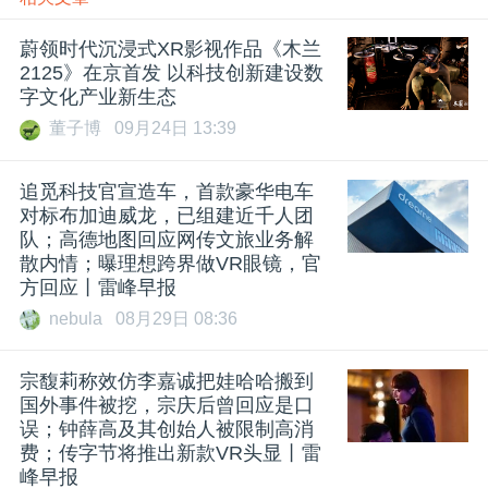
蔚领时代沉浸式XR影视作品《木兰
2125》在京首发 以科技创新建设数
字文化产业新生态
董子博
09月24日 13:39
追觅科技官宣造车，首款豪华电车
对标布加迪威龙，已组建近千人团
队；高德地图回应网传文旅业务解
散内情；曝理想跨界做VR眼镜，官
方回应丨雷峰早报
nebula
08月29日 08:36
宗馥莉称效仿李嘉诚把娃哈哈搬到
国外事件被挖，宗庆后曾回应是口
误；钟薛高及其创始人被限制高消
费；传字节将推出新款VR头显丨雷
峰早报