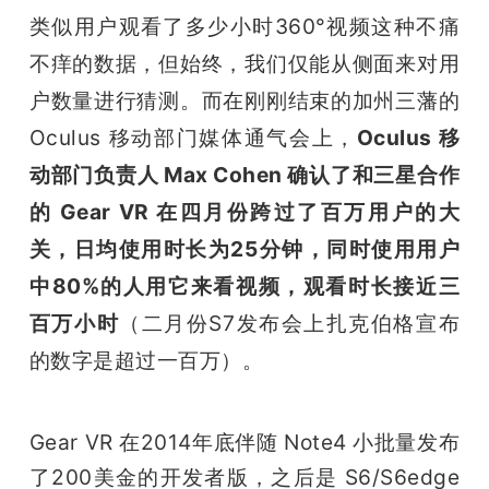
类似用户观看了多少小时360°视频这种不痛
题
不痒的数据，但始终，我们仅能从侧面来对用
户数量进行猜测。而在刚刚结束的加州三藩的 
爱
Oculus 移动部门媒体通气会上，
O
culus 移
搞
动部门负责人 Max Cohen 确认了和三星合作
的 Gear VR 在四月份跨过了百万用户的大
机
关，日均使用时长为25分钟，同时使用用户
中80%的人用它来看视频，观看时长接近三
百万小时
（二月份S7发布会上扎克伯格宣布
的数字是超过一百万）。
Gear VR 在2014年底伴随 Note4 小批量发布
了200美金的开发者版，之后是 S6/S6edge 