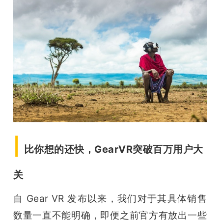
开
课
活
动
中
|
比你想的还快，GearVR突破百万用户大
心
关
GAIR
自 Gear VR 发布以来，我们对于其具体销售
专
数量一直不能明确，即便之前官方有放出一些