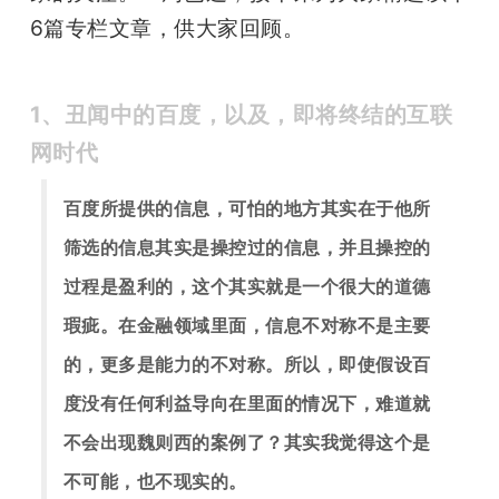
开
6篇专栏文章，供大家回顾。
课
1、丑闻中的百度，以及，即将终结的互联
活
网时代
动
百度所提供的信息，可怕的地方其实在于他所
筛选的信息其实是操控过的信息，并且操控的
中
过程是盈利的，这个其实就是一个很大的道德
瑕疵。
在金融领域里面，信息不对称不是主要
心
的，更多是能力的不对称。所以，即使假设百
度没有任何利益导向在里面的情况下，难道就
GAIR
不会出现魏则西的案例了？其实我觉得这个是
专
不可能，也不现实的。