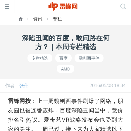
资讯
专栏
首
深陷丑闻的百度，敢问路在何
页
方？｜本周专栏精选
专栏精选
百度
魏则西事件
雷
AMD
峰
作者：
张伟
2016/05/08 18:34
网
雷锋网按
：上一周魏则西事件刷爆了网络，朋
友圈也被连番轰炸，百度深陷丑闻当中，竞价
公
排名引热议。爱奇艺VR战略发布会也受到大
家的关注。一周已过，接下来为大家精选以下