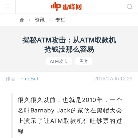
资讯
专栏
首
揭秘ATM攻击：从ATM取款机
页
抢钱没那么容易
ATM攻击
黑客
雷
作者：
FreeBuf
2016/07/06 12:29
峰
很久很久以前，也就是2010年，一个
网
名叫Barnaby Jack的家伙在黑帽大会
上演示了让ATM取款机狂吐钞票的过
公
程。