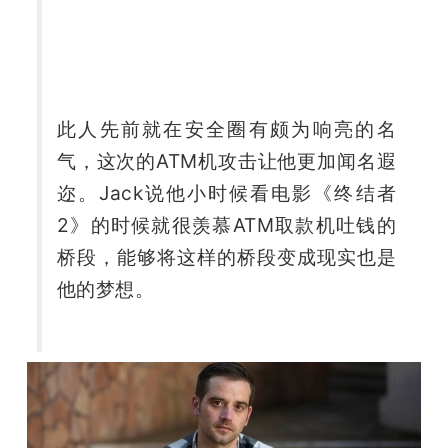
开
课
活
此人先前就在安全圈有颇为响亮的名
气，这次的ATM机攻击让他更加闻名遐
动
迩。Jack说他小时候看电影《终结者
2》的时候就很羡慕ATM取款机吐钱的
中
桥段，能够将这样的桥段变成现实也是
他的梦想。
心
GAIR
专