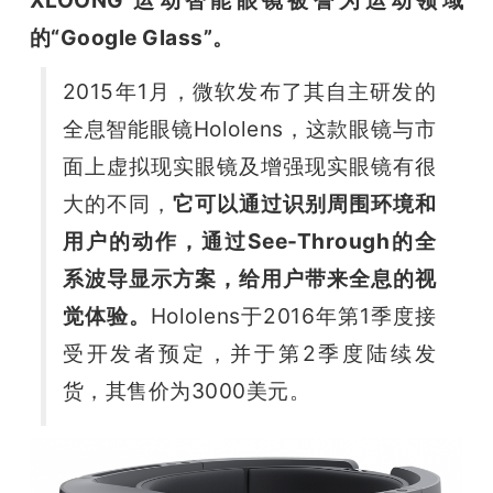
开
的“Google Glass”。
课
2015年1月，微软发布了其自主研发的
全息智能眼镜Hololens，这款眼镜与市
活
面上虚拟现实眼镜及增强现实眼镜有很
大的不同，
它可以通过识别周围环境和
动
用户的动作，通过See-Through的全
中
系波导显示方案，给用户带来全息的视
觉体验。
Hololens于2016年第1季度接
心
受开发者预定，并于第2季度陆续发
货，其售价为3000美元。
GAIR
专