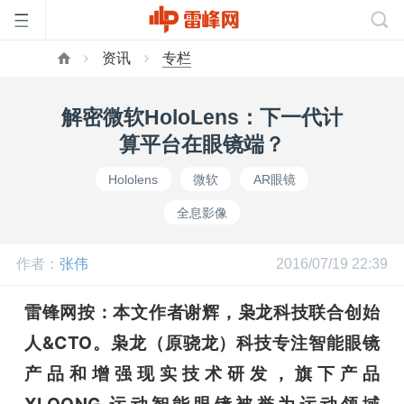
资讯
专栏
首
解密微软HoloLens：下一代计
页
算平台在眼镜端？
Hololens
微软
AR眼镜
雷
全息影像
峰
作者：
张伟
2016/07/19 22:39
网
雷锋网按：本文作者谢辉，枭龙科技联合创始
人&CTO。枭龙（原骁龙）科技专注智能眼镜
公
产品和增强现实技术研发，旗下产品
XLOONG 运动智能眼镜被誉为运动领域