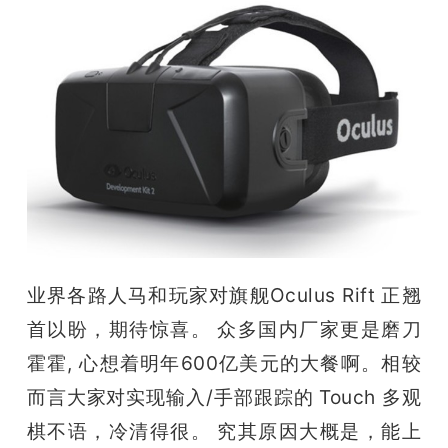
开
课
活
动
中
业界各路人马和玩家对旗舰Oculus Rift 正翘
心
首以盼，期待惊喜。 众多国内厂家更是磨刀
霍霍, 心想着明年600亿美元的大餐啊。相较
GAIR
而言大家对实现输入/手部跟踪的 Touch 多观
专
棋不语，冷清得很。 究其原因大概是，能上