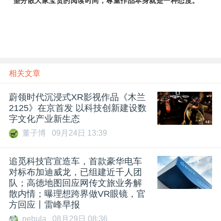
望分散大家宝贵的阅读时间，尊重作品本身就是一种态度。
相关文章
蔚领时代沉浸式XR影视作品《木兰
2125》在京首发 以科技创新建设数
字文化产业新生态
董子博
09月24日 13:39
追觅科技官宣造车，首款豪华电车
对标布加迪威龙，已组建近千人团
队；高德地图回应网传文旅业务解
散内情；曝理想跨界做VR眼镜，官
方回应丨雷峰早报
nebula
08月29日 08:36