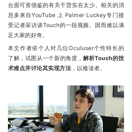
台面可资借鉴的有关干货实在太少。相关的消
题
息多来自YouTube 上 Palmer Luckey专门接
受记者采访谈Touch的一段视频。因而难以满
爱
足大家的好奇。
搞
本文作者依个人对几位Oculuser个性特长的
了解，试图从一个新的角度，
解析Touch的技
机
术难点并讨论其实现方法
，以飨读者。