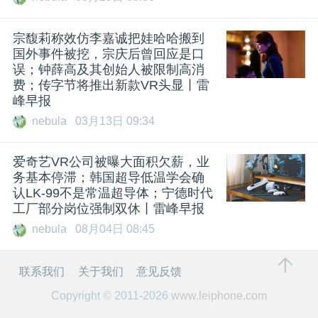
宗馥莉称效仿李嘉诚把娃哈哈搬到
国外事件被挖，宗庆后曾回应是口
误；钟薛高及其创始人被限制高消
费；传字节将推出新款VR头显丨雷
峰早报
nebula
03月13日 09:34
爱奇艺VR公司被曝大面积欠薪，业
务基本停滞；韩国超导低温学会确
认LK-99不是常温超导体；宁德时代
工厂部分岗位强制双休丨雷峰早报
nebula
08月04日 08:45
联系我们
关于我们
意见反馈
Copyright © 2011-2026
www.leiphone.com