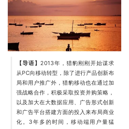
开
课
活
动
【导语】
2013年，猎豹刚刚开始谋求
中
从PC向移动转型，除了进行产品创新布
局和用户推广外，猎豹移动也在通过加
心
强战略合作，积极采取投资并购策略，
以及加大在大数据应用、广告形式创新
GAIR
和广告平台搭建方面的投入来布局商业
化。
3年多的时间，移动端用户量猛
专