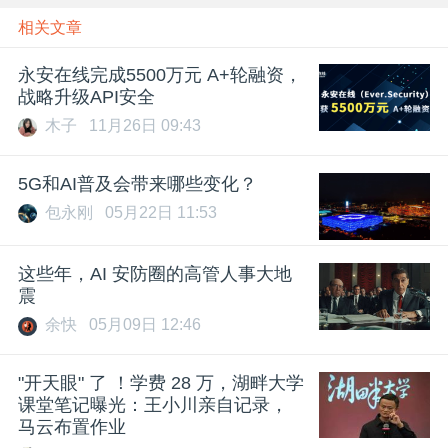
相关文章
永安在线完成5500万元 A+轮融资，
战略升级API安全
木子
11月26日 09:43
5G和AI普及会带来哪些变化？
包永刚
05月22日 11:53
这些年，AI 安防圈的高管人事大地
震
余快
05月09日 12:46
"开天眼" 了 ！学费 28 万，湖畔大学
课堂笔记曝光：王小川亲自记录，
马云布置作业