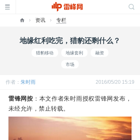
资讯
专栏
首
地缘红利吃完，猎豹还剩什么？
页
猎豹移动
地缘套利
融资
市场
雷
作者：
朱时雨
2016/05/20 15:19
峰
雷锋网按
：本文作者朱时雨授权雷锋网发布，
网
未经允许，禁止转载。
公