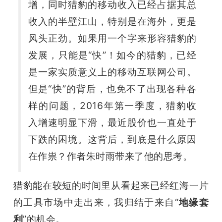
增，同时猎豹的移动收入已经占据其总
题
收入的半壁江山，特别是在海外，更是
风头正劲。如果用一个字来形容猎豹的
爱
发展，只能是“快”！如今的猎豹，已经
是一家实质意义上的移动互联网公司。
搞
但是“快”的背后，也免不了出现各种各
样的问题，2016年第一季度，猎豹收
机
入增速明显下滑，最近股价也一直处于
下跌的困境。这背后，到底是什么原因
在作祟？作者朱时雨带来了他的思考。
猎豹能在较短的时间里从看起来已经红海一片
的工具市场中走出来，我归结于来自“
地缘套
利
”的机会。