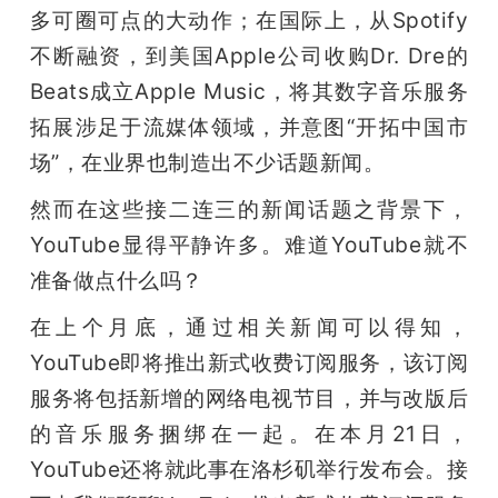
开
多可圈可点的大动作；在国际上，从Spotify
不断融资，到美国Apple公司收购Dr. Dre的
课
Beats成立Apple Music，将其数字音乐服务
拓展涉足于流媒体领域，并意图“开拓中国市
活
场”，在业界也制造出不少话题新闻。
动
然而在这些接二连三的新闻话题之背景下，
YouTube显得平静许多。难道YouTube就不
中
准备做点什么吗？
在上个月底，通过相关新闻可以得知，
心
YouTube即将推出新式收费订阅服务，该订阅
服务将包括新增的网络电视节目，并与改版后
GAIR
的音乐服务捆绑在一起。在本月21日，
YouTube还将就此事在洛杉矶举行发布会。接
专