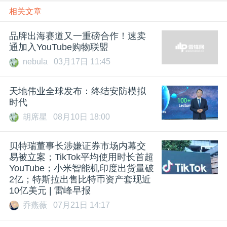
相关文章
品牌出海赛道又一重磅合作！速卖
通加入YouTube购物联盟
nebula
03月17日 11:45
天地伟业全球发布：终结安防模拟
时代
胡席星
08月10日 18:00
贝特瑞董事长涉嫌证券市场内幕交
易被立案；TikTok平均使用时长首超
YouTube；小米智能机印度出货量破
2亿；特斯拉出售比特币资产套现近
10亿美元 | 雷峰早报
乔燕薇
07月21日 14:17