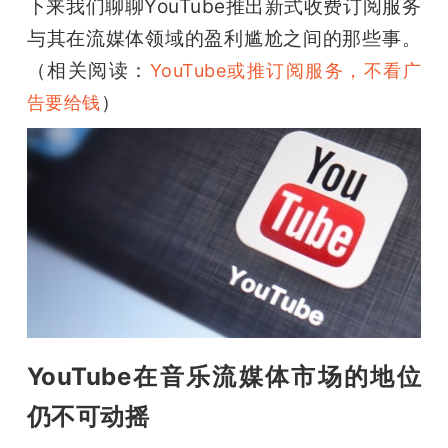
下来我们聊聊YouTube推出新式收费订阅服务
题
与其在流媒体领域的盈利尴尬之间的那些事。
（
相关阅读：
YouTube或推订阅服务，不看广
爱
）
告要给钱
搞
机
YouTube在音乐流媒体市场的地位
仍不可动摇