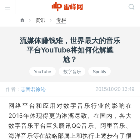
资讯
专栏
首
流媒体赚钱难，世界最大的音乐
页
平台YouTube将如何化解尴
尬？
雷
YouTube
数字音乐
Spotify
峰
作者：
志音君徐沁
2015/10/20 13:49
网
网络平台和应用对数字音乐行业的影响在
2015年体现得更为淋漓尽致。在国内，各大
公
数字音乐平台巨头腾讯QQ音乐、阿里音乐、
海洋音乐等在战略部属上和执行上逐步有了很