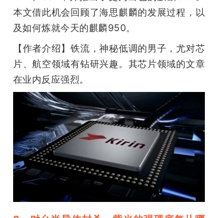
本文借此机会回顾了海思麒麟的发展过程，以
题
及如何炼就今天的麒麟950。
爱
【作者介绍】铁流，神秘低调的男子，尤对芯
片、航空领域有钻研兴趣。其芯片领域的文章
搞
在业内反应强烈。
机