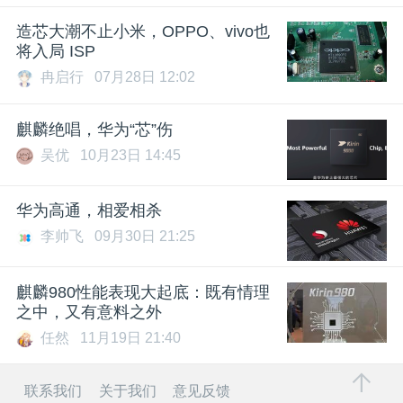
造芯大潮不止小米，OPPO、vivo也
将入局 ISP
冉启行
07月28日 12:02
麒麟绝唱，华为“芯”伤
吴优
10月23日 14:45
华为高通，相爱相杀
李帅飞
09月30日 21:25
麒麟980性能表现大起底：既有情理
之中，又有意料之外
任然
11月19日 21:40
联系我们
关于我们
意见反馈