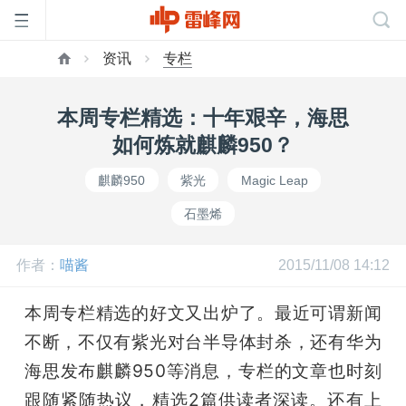
资讯
专栏
首
本周专栏精选：十年艰辛，海思
页
如何炼就麒麟950？
麒麟950
紫光
Magic Leap
雷
石墨烯
峰
作者：
喵酱
2015/11/08 14:12
网
本周专栏精选的好文又出炉了。最近可谓新闻
不断，不仅有紫光对台半导体封杀，还有华为
公
海思发布麒麟950等消息，专栏的文章也时刻
跟随紧随热议，精选2篇供读者深读。还有上