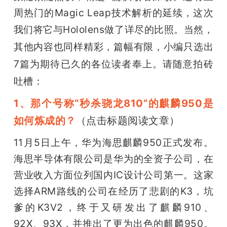
开
周热门的Magic Leap技术解析的延续，这次
我们将它与Hololens做了详尽的比照。
当然，
课
其他内容也同样精彩，篇幅有限，小编只选出
活
7篇为期待已久的各位读者奉上。请随意拍砖
吐槽：
动
1、那个号称“秒杀骁龙810”的麒麟950是
如何炼成的？
（点击标题阅读文章）
中
11月5日上午，华为海思麒麟950正式发布。
心
海思半导体有限公司是华为的全资子公司，在
营业收入方面位列国内IC设计公司第一。这家
GAIR
选择ARM路线的公司在经历了悲剧的K3，坑
爹的K3V2，终于又研发出了麒麟910、
专
92X、93X，并推出了更为出色的麒麟950。