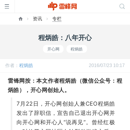
资讯
专栏
首
程炳皓：八年开心
页
开心网
程炳皓
雷
作者：
程炳皓
2016/07/23 10:17
峰
雷锋网按：本文作者程炳皓（微信公众号：程
炳皓），开心网创始人。
网
7月22日，开心网创始人兼CEO程炳皓
发出了辞职信，宣告自己退出开心网并
公
向开心网和开心人“说再见”。曾经红极