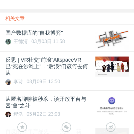
相关文章
国产数据库的"自我博弈"
王德清
03月03日 11:58
反思 | VR社交“前浪”AltspaceVR
已“死在沙滩上”，“后浪”们该何去何
从
李诗
08月09日 13:50
从匿名聊聊被秒杀，谈开放平台与
困“兽”之斗
程浩
05月22日 23:03
百度的17年产品史——突围、霸