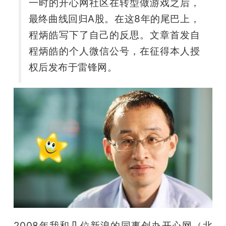
一时的开心网社区在转型做游戏之后，
开
最终曲线回归A股。在这8年的尾巴上，
课
程炳皓写下了自己的反思。文章首发自
程炳皓的个人微信公号，在征得本人授
活
权后发布于雷锋网。
动
中
心
GAIR
专
2008年我和几位新浪的同事创办开心网（北