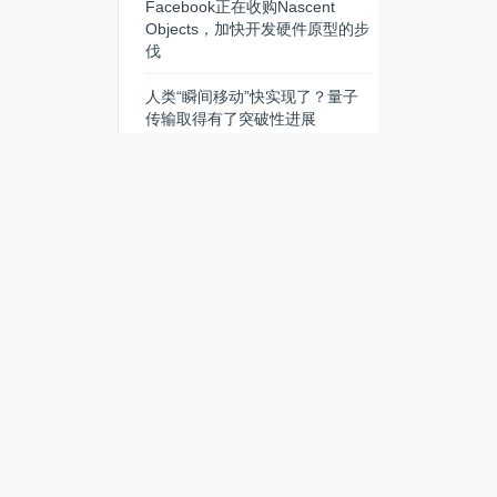
Facebook正在收购Nascent
Objects，加快开发硬件原型的步
伐
人类“瞬间移动”快实现了？量子
传输取得有了突破性进展
特斯拉将建世界最大储能电池
组，充满电可供2500家庭使用
热门搜索
融资
上市
CES
AI芯片
荣耀
华为云
AIoT
大华股份
TC Disrupt
耳机