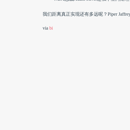
我们距离真正实现还有多远呢？Piper Ja
via
bi
雷峰网原创文章，未经授权禁止转载。详
1
人收藏
相关文章
虚拟现实
VR
Facebook
NBA