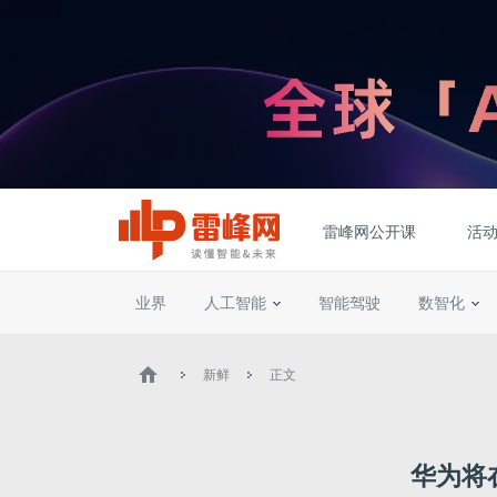
雷峰网公开课
活
业界
人工智能
智能驾驶
数智化
新鲜
正文
华为将在