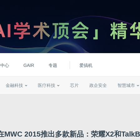
动中心
GAIR
专题
爱搞机
金融科技
医疗科技
芯片
政企安全
智慧城市
MWC 2015推出多款新品：荣耀X2和TalkBa