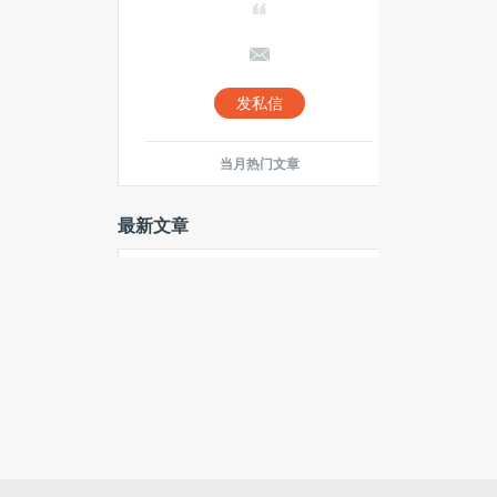
发私信
当月热门文章
最新文章
Windows 10 预览计划即将结
束，继续使用后果严重
IBM与三菱东京UFJ银行联手测试
智能合同原型
又一个倒下的传统BBS：网易论
坛宣布10月19日停止服务
Facebook正在收购Nascent