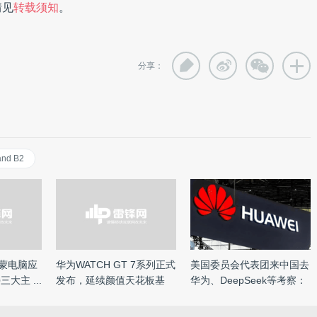
情见
转载须知
。
分享：
and B2
鸿蒙电脑应
华为WATCH GT 7系列正式
美国委员会代表团来中国去
大主 ...
发布，延续颜值天花板基
华为、DeepSeek等考察：
因， ...
结 ...