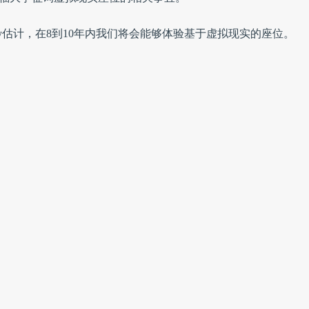
ffrey估计，在8到10年内我们将会能够体验基于虚拟现实的座位。
情见
转载须知
。
分享：
体育比赛