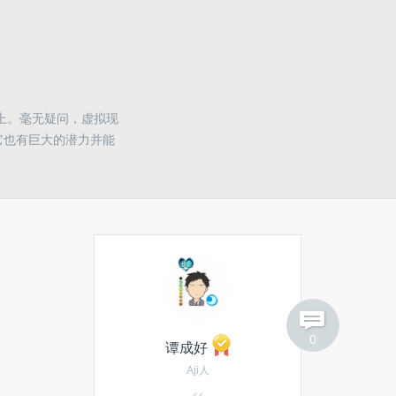
Objects，加快开发硬件原型的步
伐
人类“瞬间移动”快实现了？量子
传输取得有了突破性进展
游戏上。毫无疑问，虚拟现
特斯拉将建世界最大储能电池
组，充满电可供2500家庭使用
它也有巨大的潜力并能
热门搜索
微信
机器学习
安全
移动支付
app
OPPO
Windows 8
0
谭成好
云服务
硬件
Aji人