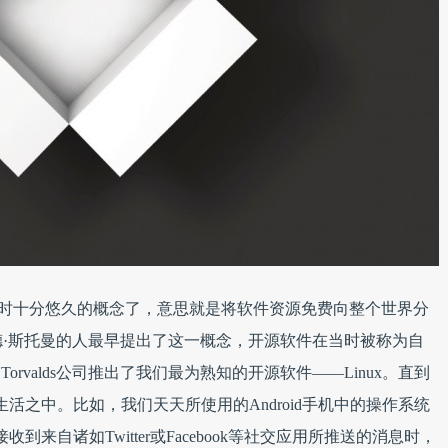
re）是一个历时十分悠久的概念了，意思就是将软件资源免费向整个世界分
·斯托曼的人最早提出了这一概念，开源软件在当时被称为自
inus Torvalds公司推出了我们最为熟知的开源软件——Linux。直到
生活之中。比如，我们天天所使用的Android手机中的操作系统
到来自诸如Twitter或Facebook等社交应用所推送的消息时，