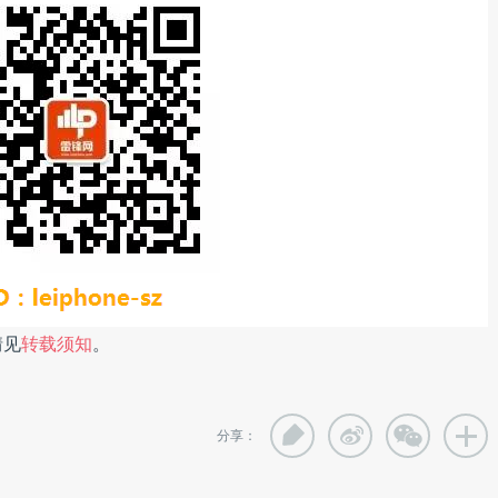
情见
转载须知
。
分享：