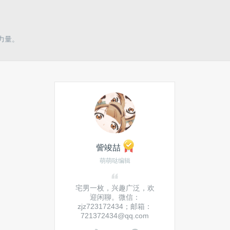
力量。
訾竣喆
萌萌哒编辑
宅男一枚，兴趣广泛，欢
迎闲聊。微信：
zjz723172434；邮箱：
721372434@qq.com