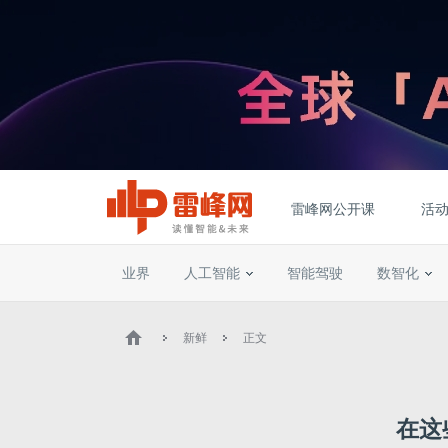
雷峰网公开课
活
业界
人工智能
智能驾驶
数智化
新鲜
正文
在这