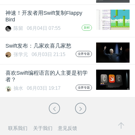
神速！开发者用Swift复制Flappy
Bird
陈留
06月04日 07:55
新鲜
Swift发布：几家欢喜几家愁
张学元
06月03日 21:15
业界专题
喜欢Swift编程语言的人主要是初学
者？
抽水
06月03日 19:17
业界专题
联系我们
关于我们
意见反馈