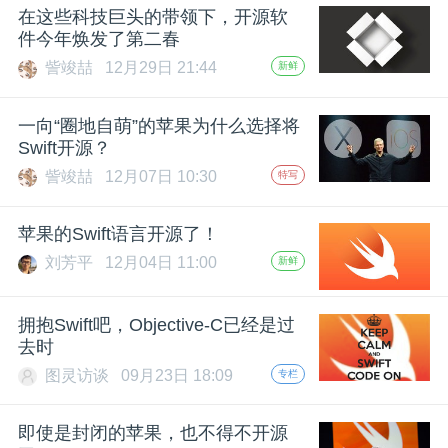
在这些科技巨头的带领下，开源软
题
件今年焕发了第二春
訾竣喆
12月29日 21:44
新鲜
爱
一向“圈地自萌”的苹果为什么选择将
Swift开源？
搞
訾竣喆
12月07日 10:30
特写
机
苹果的Swift语言开源了！
刘芳平
12月04日 11:00
新鲜
拥抱Swift吧，Objective-C已经是过
去时
图灵访谈
09月23日 18:09
专栏
即使是封闭的苹果，也不得不开源