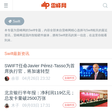
Swift
首
本专题为雷峰网的Swift专题，内容全部来自雷峰网精心选择与Swift相关的最近
资讯，雷峰网是国内智能硬件媒体，拥有Swift资讯的第一信息，在这里你能看
页
到未..
雷
Swift最新资讯
SWIFT任命Javier Pérez-Tasso为首
峰
席执行官，将加速转型
余菲
04月26日 23:32
金融科技
网
北京银行半年报：净利润119亿元；
公
总发卡量破2500万张
木子
09月03日 17:31
金融科技