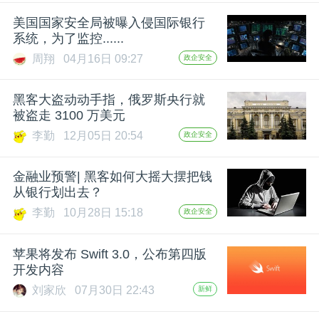
开
美国国家安全局被曝入侵国际银行
系统，为了监控......
课
周翔
04月16日 09:27
政企安全
活
黑客大盗动动手指，俄罗斯央行就
被盗走 3100 万美元
动
李勤
12月05日 20:54
政企安全
中
金融业预警| 黑客如何大摇大摆把钱
从银行划出去？
李勤
10月28日 15:18
政企安全
心
苹果将发布 Swift 3.0，公布第四版
GAIR
开发内容
刘家欣
07月30日 22:43
新鲜
专