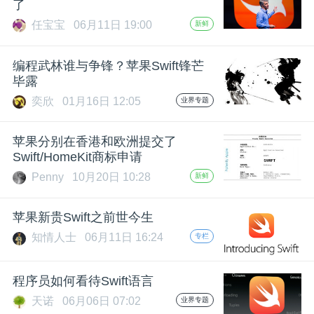
了
任宝宝
06月11日 19:00
新鲜
编程武林谁与争锋？苹果Swift锋芒
毕露
奕欣
01月16日 12:05
业界专题
苹果分别在香港和欧洲提交了
Swift/HomeKit商标申请
Penny
10月20日 10:28
新鲜
苹果新贵Swift之前世今生
知情人士
06月11日 16:24
专栏
程序员如何看待Swift语言
天诺
06月06日 07:02
业界专题