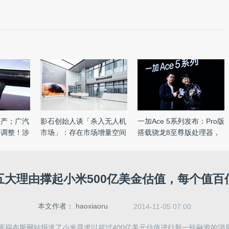
停产；广汽
影石创始人谈「杀入无人机
一加Ace 5系列发布：Pro版
要调整！涉
市场」：存在市场增量空间
搭载骁龙8至尊版处理器，
...
售 ...
五大理由撑起小米500亿美金估值，每个值百
本文作者：
haoxiaoru
2014-11-05 07:00
月底福布斯网站报道了小米寻求以超过400亿美元估值进行新一轮融资的消