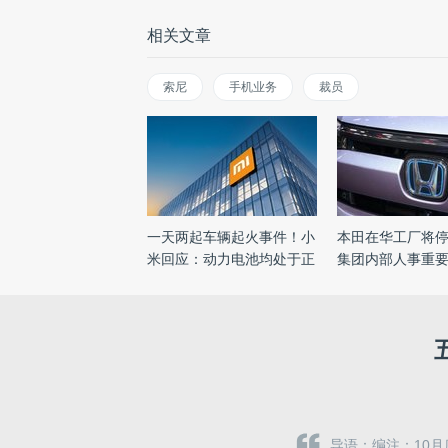
相关文章
索尼
手机业务
裁员
一天两起车辆起火事件！小
本田在华工厂将
米回应：动力电池均处于正
集团内部人事重
...
...
导语：编注：10