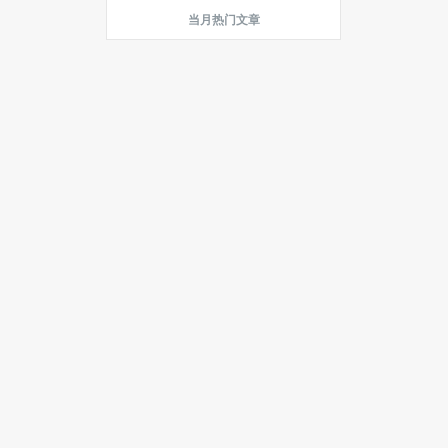
当月热门文章
最新文章
谁是杀手？写在Gear VR消费者
版之前的技术解析贴
2015年，看品胜的O2O大旗如何
在行业挥舞
我们能从付费率70%的动漫公司
身上学到什么？
全球无人机最大融资将在深圳艾
特航空产生
除了换壳还有什么特殊？
Apple Watch全解析
58阻击赶集IPO，谁是老姚的