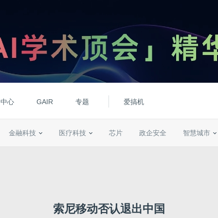
动中心
GAIR
专题
爱搞机
金融科技
医疗科技
芯片
政企安全
智慧城市
索尼移动否认退出中国