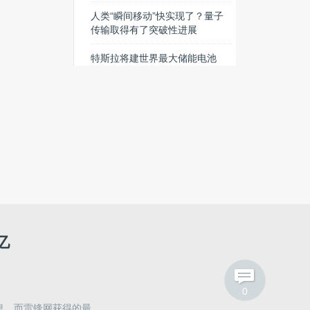
人类“瞬间移动”快实现了？量子
传输取得有了突破性进展
特斯拉将建世界最大储能电池
组，充满电可供2500家庭使用
热门搜索
微软
MIT
3D打印
ARM
通用
交互设计
上汽
亿
Netflix
数据科学
创客马拉松
海康
0
息，而雷锋网获得的最