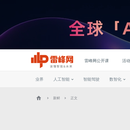
雷峰网公开课
活
业界
人工智能
智能驾驶
数智化
新鲜
正文