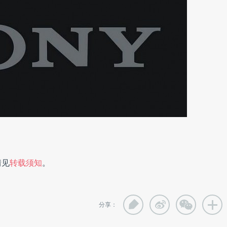
情见
转载须知
。
分享：