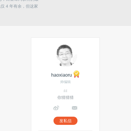
仅 4 年有余，但这家
haoxiaoru
帅编辑
你猜猜猜
发私信