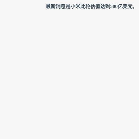
最新消息是小米此轮估值达到500亿美元。
今天距离小米发布手机不过 3 年多，距离
500亿美元，比一年前令人咋舌的 100亿
估值日增 3000 万美元。当然，这种算
话说回来，小米这 500亿美元估值，已经可
于互联网三巨头BAT（市值顺序是：阿里
小米为什么值这么多钱？在我们看来，支撑小
美元。