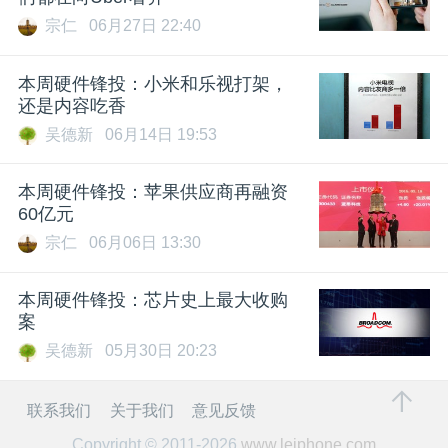
宗仁
06月27日 22:40
本周硬件锋投：小米和乐视打架，
还是内容吃香
吴德新
06月14日 19:53
本周硬件锋投：苹果供应商再融资
60亿元
宗仁
06月06日 13:30
本周硬件锋投：芯片史上最大收购
案
吴德新
05月30日 20:23
联系我们
关于我们
意见反馈
Copyright © 2011-2026
www.leiphone.com