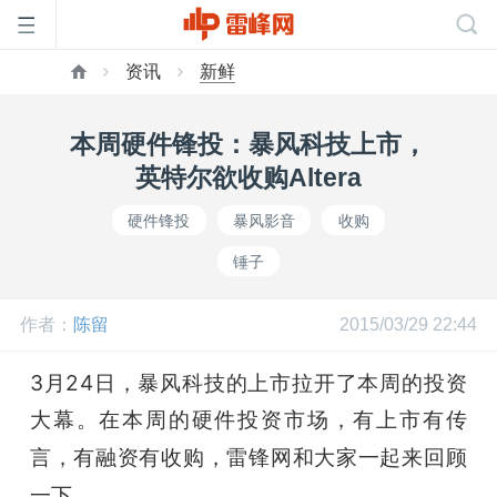
资讯
新鲜
首
本周硬件锋投：暴风科技上市，
页
英特尔欲收购Altera
硬件锋投
暴风影音
收购
雷
锤子
峰
作者：
陈留
2015/03/29 22:44
网
3月24日，暴风科技的上市拉开了本周的投资
大幕。在本周的硬件投资市场，有上市
有传
公
言，有融资有收购，雷锋网和大家一起来回顾
一下。