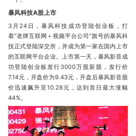
开
暴风科技A股上市
课
3月24日，暴风科技成功登陆创业板，打
着“
老牌互联网＋视频平台公司”旗号的暴风科
活
技正式登陆深交所，并成为第一家在国内上市
动
的互联网平台企业。上市第一天，暴风影音成
功登陆创业板发行3000万股新股，发行价
中
7.14元，开盘价为9.43元，开盘后暴风影音股
价迅速飙升至10.28元，达到首日最大涨幅
心
44%。
GAIR
专