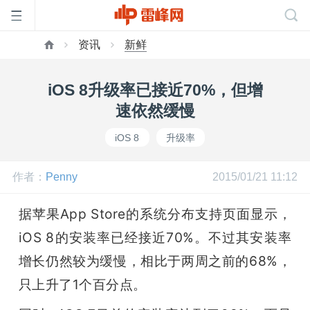
资讯
新鲜
首
iOS 8升级率已接近70%，但增
页
速依然缓慢
iOS 8
升级率
雷
作者：
Penny
2015/01/21 11:12
峰
据苹果App Store的系统分布支持页面显示，
网
iOS 8的安装率已经接近70%。不过其安装率
增长仍然较为缓慢，相比于两周之前的68%，
公
只上升了1个百分点。