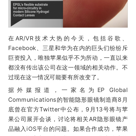
开
课
活
在AR/VR技术大热的今天，包括谷歌、
Facebook、三星和华为在内的巨头们纷纷斥
动
巨资投入，唯独苹果似乎不为所动，一直以来
都没有传出该公司在这一领域的相关动作。不
中
过现在这一情况可能要有所改变了。
据外媒报道，一家名为EP Global 
心
Communications的智能隐形眼镜制造商8月
底曾在官方Twitter中公布，9月13号将与苹
GAIR
果公司展开会谈，讨论将相关AR隐形眼镜产
品融入iOS平台的问题。如果合作成功，苹果
专