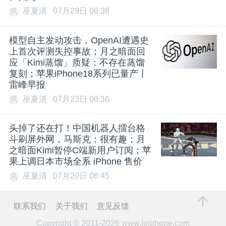
巫夏清
07月29日 08:38
模型自主发动攻击，OpenAI遭遇史
上首次评测失控事故；月之暗面回
应「Kimi蒸馏」质疑：不存在蒸馏
复刻；苹果iPhone18系列已量产丨
雷峰早报
巫夏清
07月23日 08:36
头掉了还在打！中国机器人擂台格
斗刷屏外网，马斯克：很有趣；月
之暗面Kimi暂停C端新用户订阅；苹
果上调日本市场全系 iPhone 售价
巫夏清
07月20日 08:45
联系我们
关于我们
意见反馈
Copyright © 2011-2026
www.leiphone.com