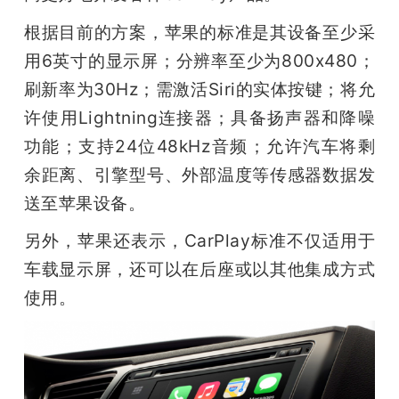
开
根据目前的方案，苹果的标准是其设备至少采
课
用6英寸的显示屏；分辨率至少为800x480；
刷新率为30Hz；需激活Siri的实体按键；将允
活
许使用Lightning连接器；具备扬声器和降噪
功能；支持24位48kHz音频；允许汽车将剩
动
余距离、引擎型号、外部温度等传感器数据发
送至苹果设备。
中
另外，苹果还表示，CarPlay标准不仅适用于
车载显示屏，还可以在后座或以其他集成方式
心
使用。
GAIR
专