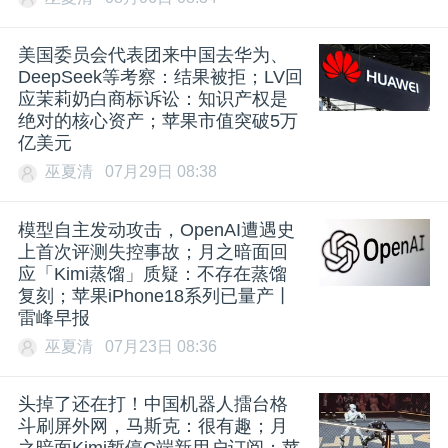
美国委员会代表团来中国去华为、
DeepSeek等考察：结果被拒；LV回
应茉莉奶白商标诉讼：知识产权是
绝对的核心资产；苹果市值突破5万
亿美元
巫夏清
07月29日 08:38
模型自主发动攻击，OpenAI遭遇史
上首次评测失控事故；月之暗面回
应「Kimi蒸馏」质疑：不存在蒸馏
复刻；苹果iPhone18系列已量产丨
雷峰早报
巫夏清
07月23日 08:36
头掉了还在打！中国机器人擂台格
斗刷屏外网，马斯克：很有趣；月