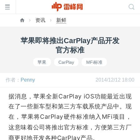
资讯
新鲜
首
苹果即将推出CarPlay产品开发
页
官方标准
苹果
CarPlay
MFi标准
雷
作者：
Penny
2014/12/12 18:00
峰
据消息，苹果全新CarPlay iOS功能最近出现
网
在了一些新车型和第三方车载系统产品中。现
在，苹果将C
arPlay硬件标准纳入MFi项目，
公
这意味着公司将推出官方标准，方便第三方厂
商更好地开发各种CarPlay产品。