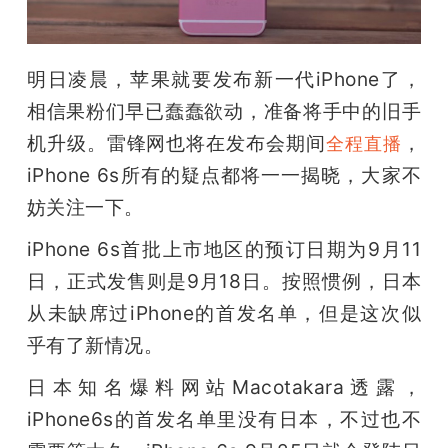
开
课
明日凌晨，苹果就要发布新一代iPhone了，
相信果粉们早已蠢蠢欲动，准备将手中的旧手
活
机升级。雷锋网也将在发布会期间
，
全程直播
iPhone 6s所有的疑点都将一一揭晓，大家不
动
妨关注一下。
中
iPhone 6s首批上市地区的预订日期为9月11
日，正式发售则是9月18日。按照惯例，日本
心
从未缺席过iPhone的首发名单，但是这次似
乎有了新情况。
GAIR
日本知名爆料网站Macotakara透露，
iPhone6s的首发名单里没有日本，不过也不
专