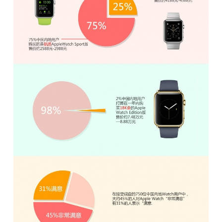
题
爱
搞
机