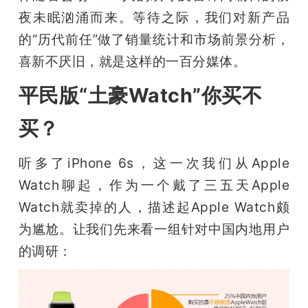
开
夜未眠汹涌而来。等待之际，我们对新产品
的“历代前任”做了销量统计和市场前景分析，
课
喜新不厌旧，就是这样的一百分媒体。
活
平民版“土豪Watch”你买不
买？
动
听多了iPhone 6s，这一次我们从Apple 
中
Watch聊起，作为一个戴了三五天Apple 
Watch就卖掉的人，描述起Apple Watch颇
心
为尴尬。让我们先来看一组针对中国内地用户
的调研：
GAIR
专