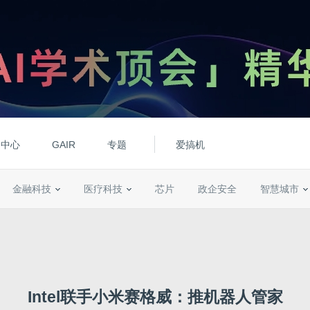
动中心
GAIR
专题
爱搞机
金融科技
医疗科技
芯片
政企安全
智慧城市
Intel联手小米赛格威：推机器人管家