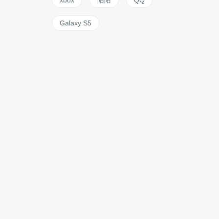
xbox
陌陌
QQ
Galaxy S5