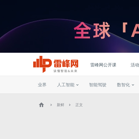
雷峰网公开课
活
业界
人工智能
智能驾驶
数智化
新鲜
正文