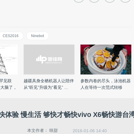
CES2016
Ninebot
u罕见联
越疆具身全栖机器人让陪伴
参数内卷的尽头，泳池机器
建大脑了，
从“听见”升级为“看见” ...
人在等待一次范式转移
快体验 慢生活 够快才畅快vivo X6畅快游台
本文作者：
咲甜
2016-01-06 14:40