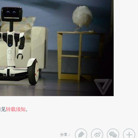
情见
转载须知
。
分享：