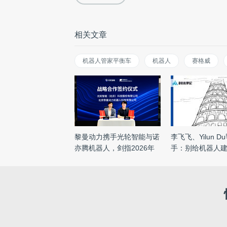
相关文章
机器人管家平衡车
机器人
赛格威
黎曼动力携手光轮智能与诺
李飞飞、Yilun D
亦腾机器人，剑指2026年
手：别给机器人
百 ...
直 ...