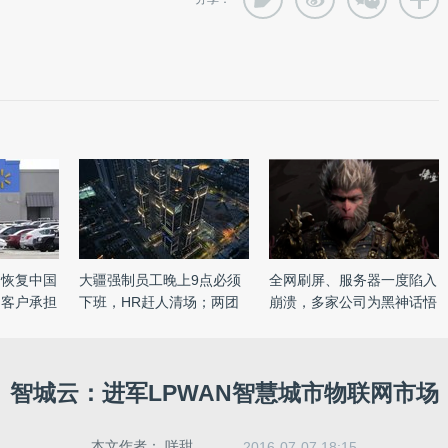
：恢复中国
大疆强制员工晚上9点必须
全网刷屏、服务器一度陷入
国客户承担
下班，HR赶人清场；两团
崩溃，多家公司为黑神话悟
队实 ...
...
智城云：进军LPWAN智慧城市物联网市场
本文作者：
咲甜
2016-07-07 18:15