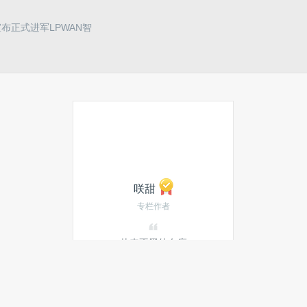
布正式进军LPWAN智
咲甜
专栏作者
从来不黑处女座
发私信