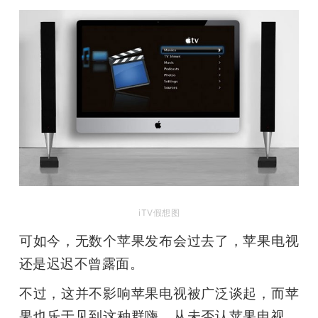
开
课
活
动
中
iTV假想图
心
可如今，无数个苹果发布会过去了，苹果电视
GAIR
还是迟迟不曾露面。
不过，这并不影响苹果电视被广泛谈起，而苹
专
果也乐于见到这种群嗨，从未否认苹果电视，