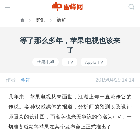
资讯
新鲜
首
等了那么多年，苹果电视也该来
页
了
苹果电视
iTV
Apple TV
雷
作者：
金红
2015/04/29 14:14
峰
几年来，苹果电视从未面世，江湖上却一直流传它的
网
传说。各种权威媒体的报道，分析师的预测以及设计
师逼真的设计图，而名字也毫无争议的命名为iTV，一
公
切准备就绪等苹果在某个发布会上正式推出了。