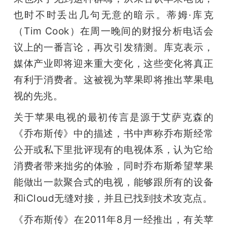
也时不时丢出几句无意的暗示。蒂姆·库克
题
（Tim Cook）在周一晚间的财报分析电话会
议上的一番言论，再次引发猜测。库克表示，
爱
媒体产业即将迎来重大变化，这些变化将真正
搞
有利于消费者。这被视为苹果即将推出苹果电
视的先兆。
机
关于苹果电视的最初传言是源于艾萨克森的
《乔布斯传》中的描述，书中声称乔布斯经常
公开或私下里批评现有的电视体系，认为它给
消费者带来拙劣的体验，同时乔布斯希望苹果
能做出一款聚合式的电视，能够跟所有的设备
和iCloud无缝对接，并且已找到技术攻克点。
《乔布斯传》在2011年8月一经推出，有关苹