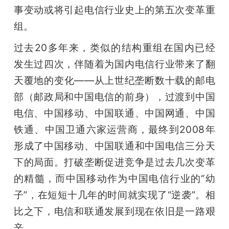
事变动或将引起电信行业史上的第五次变革重
题
组。
过去20多年来，类似的结构重组在国内已经
爱
发生过四次，伴随着为国内电信行业带来了翻
搞
天覆地的变化——从上世纪垄断数十载的邮电
部（邮政局和中国电信的前身），过渡到中国
机
电信、中国移动、中国联通、中国网通、中国
铁通、中国卫通六家运营商，最终到2008年
形成了中国移动、中国联通和中国电信三分天
下的局面。打破垄断促进竞争是过去几次变革
的精髓，而中国移动作为中国电信行业的“幼
子”，在短短十几年的时间就实现了“逆袭”。相
比之下，电信和联通发展到现在依旧是一路艰
辛。