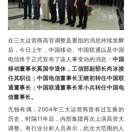
开
课
活
在三大运营商高管调整及重组的消息持续发酵
后，今日上午，中国移动、中国联通以及中国
动
电信终于正式宣布了该人事变动的消息：
中国
移动董事长奚国华退休，工信部副部长尚冰接
中
任其职位；中国电信董事长王晓初转任中国联
通董事长；中国联通董事长常小兵转任中国电
心
信董事长。
GAIR
无独有偶，2004年三大运营商曾有过互换的
历史，时隔11年后，内部集团再次上演高管大
专
调整。有行业分析人员表示，此次大范围的人