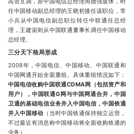
高管互调，原中国电信总经理周德强退休，时
任中国移动副总经理的王晓初接任该职位，常
小兵从中国电信副总职位转任中联通任总经
理，王建宙则从中国联通董事长调任中国移动
总经理。
三分天下格局形成
2008年，中国电信、中国移动、中国联通和
中国网通开始全面重组。具体重组情况如下：
中国电信收购中国联通CDMA网（包括资产和
用户），中国联通G网与中国网通合并，中国
卫通的基础电信业务并入中国电信，中国铁通
并入中国移动
（当时中国铁通保持独立运营，
不过最近有消息称中国移动将全面收购铁通的
业务）。