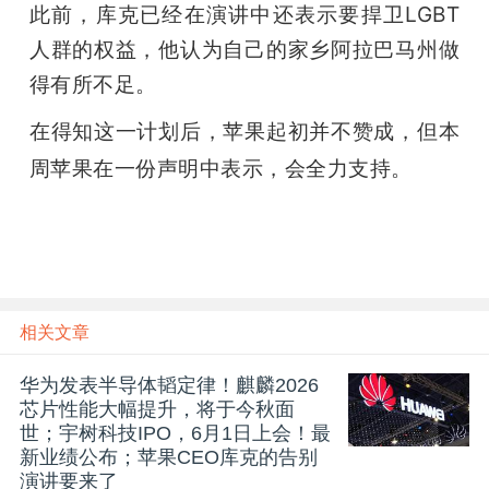
此前，库克已经在演讲中还表示要捍卫LGBT
题
人群的权益，他认为自己的家乡阿拉巴马州做
得有所不足。
爱
在得知这一计划后，苹果起初并不赞成，但本
周苹果在一份声明中表示，会全力支持。
搞
机
相关文章
华为发表半导体韬定律！麒麟2026
芯片性能大幅提升，将于今秋面
世；宇树科技IPO，6月1日上会！最
新业绩公布；苹果CEO库克的告别
演讲要来了