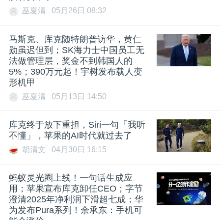
巫夏清
05月26日 08:32
马斯克、库克随特朗普访华，黄仁
勋虽迟但到；SK海力士中国员工无
法做管理层，奖金不到韩国人的
5%；390万元起！宇树发布载人变
形机甲
巫夏清
05月13日 14:50
库克终于放下重担，Siri一句「我听
不懂」，苹果的AI时代就过去了
胡清文
04月30日 16:15
蚂蚁灵光圈上线！一句话生成应
用；苹果宣布库克卸任CEO；字节
澄清2025年净利润下滑超七成；华
为发布Pura系列！余承东：手机可