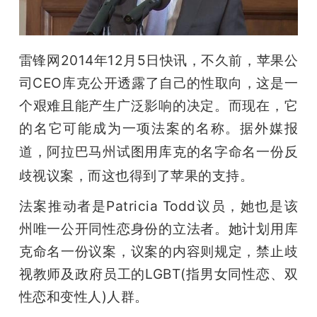
开
课
雷锋网2014年12月5日快讯，不久前，苹果公
司CEO库克公开透露了自己的性取向，这是一
活
个艰难且能产生广泛影响的决定。而现在，它
的名它可能成为一项法案的名称。据外媒报
动
道，
阿拉巴马州试图用库克的名字命名一份反
中
歧视议案，而这也得到了苹果的支持。
法案推动者是Patricia Todd议员，她也是该
心
州唯一公开同性恋身份的立法者。她计划用库
克命名一份议案，议案的内容则规定，禁止歧
GAIR
视教师及政府员工的LGBT(指男女同性恋、双
性恋和变性人)人群。
专