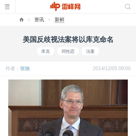
资讯
新鲜
首
美国反歧视法案将以库克命名
页
库克
同性恋
法案
雷
作者：
张驰
2014/12/05 09:00
峰
网
公