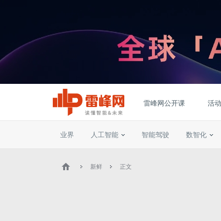
雷峰网公开课
活
业界
人工智能
智能驾驶
数智化
新鲜
正文