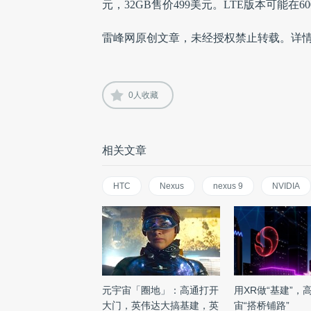
元，32GB售价499美元。LTE版本可能在6
雷峰网原创文章，未经授权禁止转载。详
0
人收藏
相关文章
HTC
Nexus
nexus 9
NVIDIA
元宇宙「圈地」：高通打开
用XR做“基建”，
大门，英伟达大搞基建，英
宙“搭桥铺路”