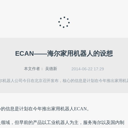
岩 ...
ECAN——海尔家用机器人的设想
本文作者：
吴德新
2014-06-22 17:29
尔机器人公司今日在北京召开发布，核心的信息是计划在今年推出家用机器
的信息是计划在今年推出家用机器人ECAN。
器人领域，但早前的产品以工业机器人为主，服务海尔以及国内制
核心功能主打幼儿教育以及智能家居。
手板。在目前规划中，ECAN的主要交互方式是3D全息投影以
体验让孩子们以类似游戏的方式完成学习，而在智能家居上