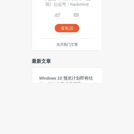
洞》公众号：hackmind
发私信
当月热门文章
最新文章
Windows 10 预览计划即将结
束，继续使用后果严重
IBM与三菱东京UFJ银行联手测试
智能合同原型
又一个倒下的传统BBS：网易论
坛宣布10月19日停止服务
Facebook正在收购Nascent