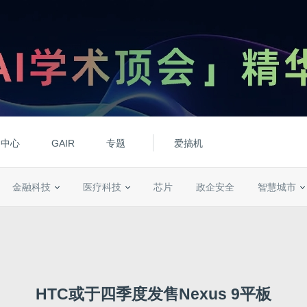
动中心
GAIR
专题
爱搞机
金融科技
医疗科技
芯片
政企安全
智慧城市
HTC或于四季度发售Nexus 9平板