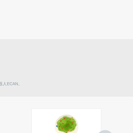
Objects，加快开发硬件原型的步
伐
人类“瞬间移动”快实现了？量子
传输取得有了突破性进展
特斯拉将建世界最大储能电池
组，充满电可供2500家庭使用
人ECAN。
热门搜索
Android
滴滴
ARM
海康威视
Lumia
海尔
元宇宙
paypal
吴德新
新基建
Airbnb
丛林猎手