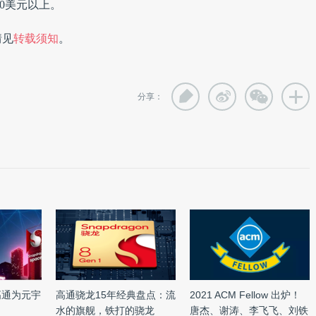
00美元以上。
情见
转载须知
。
分享：
高通为元宇
高通骁龙15年经典盘点：流
2021 ACM Fellow 出炉！
水的旗舰，铁打的骁龙
唐杰、谢涛、李飞飞、刘铁