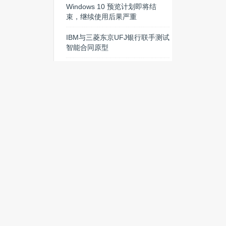
又一个倒下的传统BBS：网易论
坛宣布10月19日停止服务
Facebook正在收购Nascent
Objects，加快开发硬件原型的步
伐
人类“瞬间移动”快实现了？量子
传输取得有了突破性进展
特斯拉将建世界最大储能电池
组，充满电可供2500家庭使用
热门搜索
iOS
NFC
智能手环
电池
平板
设计