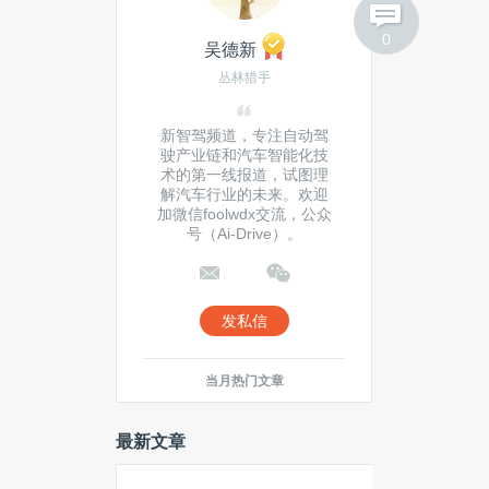
反垄断
新智驾频道，专注自动驾
0
驶产业链和汽车智能化技
术的第一线报道，试图理
解汽车行业的未来。欢迎
加微信foolwdx交流，公众
号（Ai-Drive）。
发私信
当月热门文章
最新文章
Windows 10 预览计划即将结
束，继续使用后果严重
IBM与三菱东京UFJ银行联手测试
智能合同原型