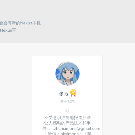
否会有新的Nexus手机
exus平
张驰
专业写瞎
不受意识控制地报道那些
让人感动的产品技术和事
件......zhchsimons@gmail.com
；微信：nksimons；《脑