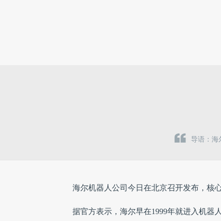
...
导语：海
海尔机器人公司今日在北京召开发布，核心
据官方表示，海尔早在1999年就进入机
造业的大厂。而ECAN主要将面向大众，
在发布会上，海尔展示了ECAN目前的外观
及语音操控。海尔希望通过3D全息的视觉