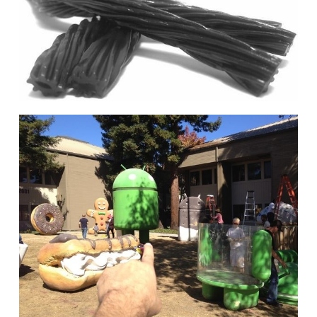
题
爱
搞
机