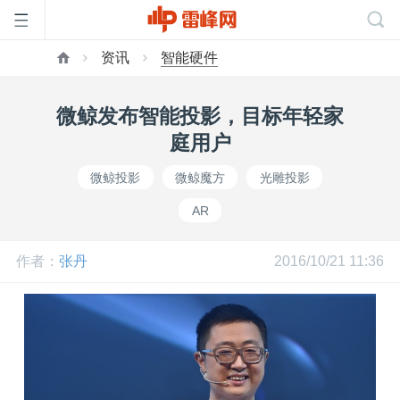
资讯
智能硬件
首
微鲸发布智能投影，目标年轻家
页
庭用户
微鲸投影
微鲸魔方
光雕投影
雷
AR
峰
作者：
张丹
2016/10/21 11:36
网
公