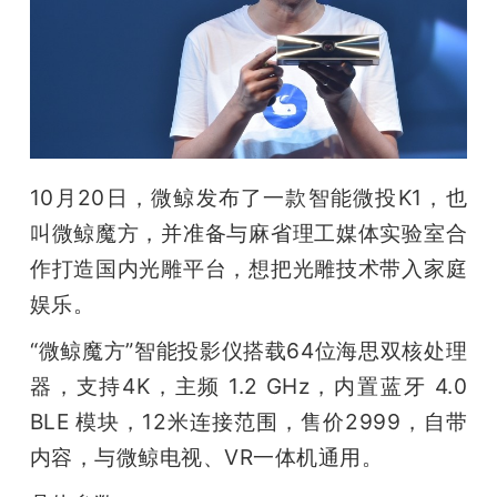
开
课
活
10月20日，微鲸发布了一款智能微投K1，也
动
叫微鲸魔方，并准备与麻省理工媒体实验室合
作打造国内光雕平台，想把光雕技术带入家庭
中
娱乐。
心
“微鲸魔方”智能投影仪搭载64位海思双核处理
器，支持4K，主频 1.2 GHz，内置蓝牙 4.0 
GAIR
BLE 模块，12米连接范围，售价2999，自带
内容，与微鲸电视、VR一体机通用。
专