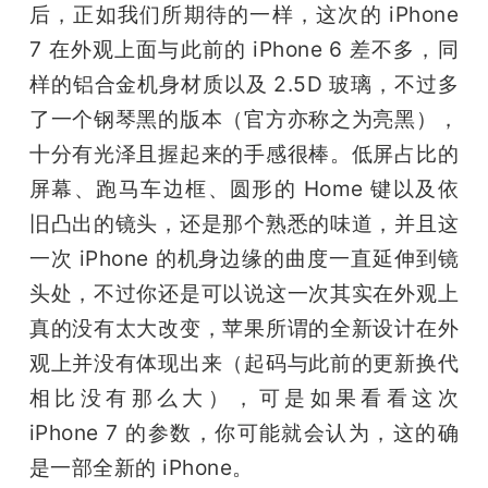
开
后，正如我们所期待的一样，这次的 iPhone 
7 在外观上面与此前的 iPhone 6 差不多，同
课
样的铝合金机身材质以及 2.5D 玻璃，不过多
了一个钢琴黑的版本（官方亦称之为亮黑），
活
十分有光泽且握起来的手感很棒。低屏占比的
屏幕、跑马车边框、圆形的 Home 键以及依
动
旧凸出的镜头，还是那个熟悉的味道，并且这
一次 iPhone 的机身边缘的曲度一直延伸到镜
中
头处，不过你还是可以说这一次其实在外观上
真的没有太大改变，苹果所谓的全新设计在外
心
观上并没有体现出来（起码与此前的更新换代
相比没有那么大），可是如果看看这次 
GAIR
iPhone 7 的参数，你可能就会认为，这的确
专
是一部全新的 iPhone。