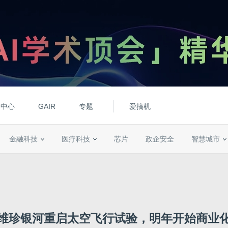
动中心
GAIR
专题
爱搞机
金融科技
医疗科技
芯片
政企安全
智慧城市
维珍银河重启太空飞行试验，明年开始商业