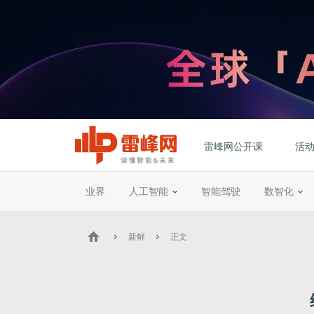
雷峰网公开课
活
业界
人工智能
智能驾驶
数智化
新鲜
正文