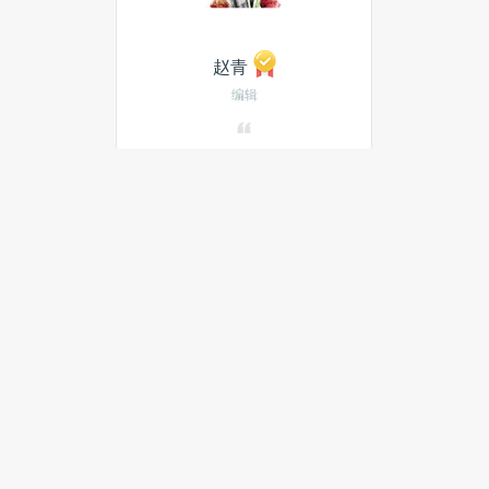
赵青
编辑
发私信
当月热门文章
最新文章
Windows 10 预览计划即将结
束，继续使用后果严重
IBM与三菱东京UFJ银行联手测试