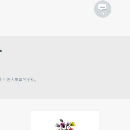
0
”
在生产更大屏幕的手机。