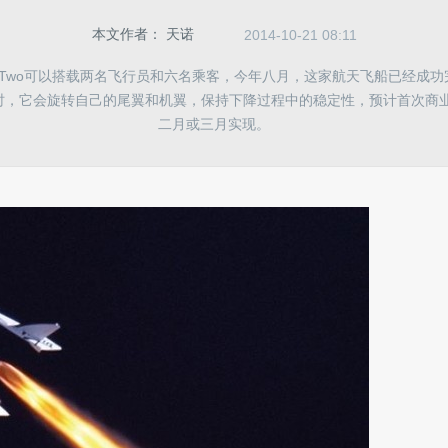
本文作者：
天诺
2014-10-21 08:11
hipTwo可以搭载两名飞行员和六名乘客，今年八月，这家航天飞船已经成
时，它会旋转自己的尾翼和机翼，保持下降过程中的稳定性，预计首次商业
二月或三月实现。