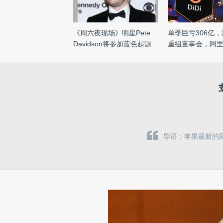
《周六夜现场》明星Pete
单季巨亏306亿
Davidson将参加蓝色起源
重组董事会，阿里
的下 ...
辞 ...
导语：苹果最新的两