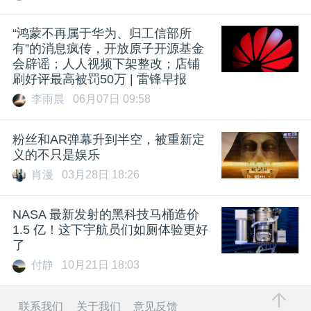
“鸿蒙不再属于华为、归工信部所
有”的消息疯传，开放原子开源基金
会辟谣；人人视频下架整改；店铺
刷好评最高被罚50万 | 雷锋早报
李雨晨
06月07日 09:58
粉丝和AR弹幕升到半空，被重新定
义的不只是娱乐
肖漫
03月28日 18:26
NASA 最新发射的黑科技马桶造价
1.5 亿！这下宇航员们如厕体验更好
了
付静
10月21日 18:03
联系我们
关于我们
意见反馈