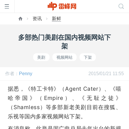
资讯
新鲜
首
多部热门美剧在国内视频网站下
页
架
美剧
视频网站
下架
雷
作者：
Penny
2015/01/21 11:55
峰
据悉，《特工卡特》（Agent Cater）、《嘻
网
哈帝国》（Empire）、《无耻之徒》
（Shamless）等多部新老美剧目前在搜狐、
公
乐视等国内多家视频网站下架。
有消息称，此举是因广电总局去年出台的新规