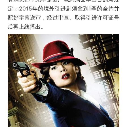
开
定：2015年的境外引进剧须拿到1季的全片并
配好字幕送审，经过审查、取得引进许可证号
课
后再上线播出。
活
动
中
心
GAIR
专