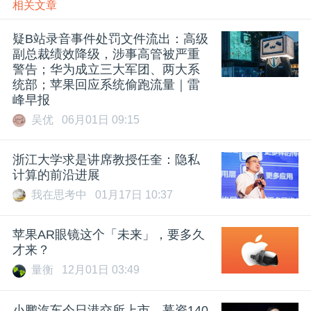
相关文章
题
疑B站录音事件处罚文件流出：高级
副总裁绩效降级，涉事高管被严重
爱
警告；华为成立三大军团、两大系
统部；苹果回应系统偷跑流量｜雷
峰早报
搞
吴优
06月01日 09:15
机
浙江大学求是讲席教授任奎：隐私
计算的前沿进展
我在思考中
01月17日 10:37
苹果AR眼镜这个「未来」，要多久
才来？
量衡
12月01日 03:49
小鹏汽车今日港交所上市，募资140